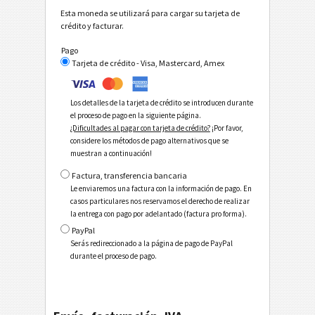
Esta moneda se utilizará para cargar su tarjeta de
crédito y facturar.
Pago
Tarjeta de crédito - Visa, Mastercard, Amex
Los detalles de la tarjeta de crédito se introducen durante
el proceso de pago en la siguiente página.
¿Dificultades al pagar con tarjeta de crédito?
¡Por favor,
considere los métodos de pago alternativos que se
muestran a continuación!
Factura, transferencia bancaria
Le enviaremos una factura con la información de pago. En
casos particulares nos reservamos el derecho de realizar
la entrega con pago por adelantado (factura pro forma).
PayPal
Serás redireccionado a la página de pago de PayPal
durante el proceso de pago.