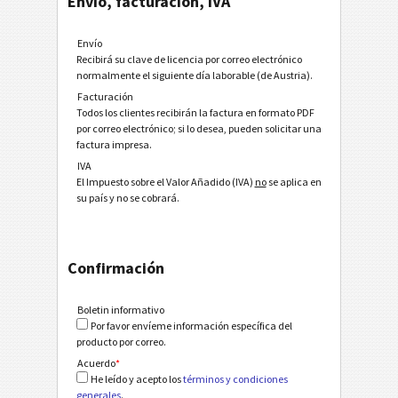
Envío, facturación, IVA
Envío
Recibirá su clave de licencia por correo electrónico
normalmente el siguiente día laborable (de Austria).
Facturación
Todos los clientes recibirán la factura en formato PDF
por correo electrónico; si lo desea, pueden solicitar una
factura impresa.
IVA
El Impuesto sobre el Valor Añadido (IVA)
no
se aplica en
su país y no se cobrará.
Confirmación
Boletin informativo
Por favor envíeme información específica del
producto por correo.
Acuerdo
*
He leído y acepto los
términos y condiciones
generales
.