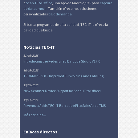
o
Scan-IT to Office
, una app de Android/iOS para
captura
de datos móvil
. También ofrecemos soluciones
personalizadas
bajo demanda
.
Si busca programas de alta calidad, TEC-IT le ofrece la
calidad que busca.
Noticias TEC-IT
31/03/2025
Introducing the Redesigned Barcode Studio V17.0
10/03/2025
TFORMer 8.9.0 – Improved E-Invoicing and Labeling
19/02/2025
New Scanner Device Support for Scan-IT to Office!
19/11/2024
Revenova Adds TEC-IT Barcode API to Salesforce TMS
Más noticias...
Enlaces directos