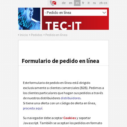
de
en
es
fr
it
ru
zh-cn
Inicio
Pedidos
Pedido en línea
Formulario de pedido en línea
Este formulario de pedido en línea está dirigido
exclusivamente a clientes comerciales (B2B). Pedimos a
los clientes particulares que hagan sus pedidos a través
de nuestros distribuidores
distribuidores
.
Si tiene una oferta con un código de oferta en línea,
proceda aquí
.
Su navegador debe aceptar
Cookies
y soportar
Javascript. También se aceptan los pedidos en formato