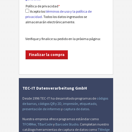
Política de privacidad
*
Acepto los
términos de uso y la política de
privacidad
. Todos los datos ingresados se
almacenarán electrónicamente.
Verifique y finalice su pedido en la próxima página:
TEC-IT Datenverarbeitung GmbH
Desde 1996 TEC-IT ha desarrollado programas de
códigos
de barras
,
códigos QR y 2D
,
impresión
,
etiquetado
,
presentación de informes
y
captura de datos
.
Nuestra empresa ofrece programas estándar como
TFORMer
,
TBarCode
y
Barcode Studio
. Completan nuestro
catálogo herramientas de captura de datos como
TWedge