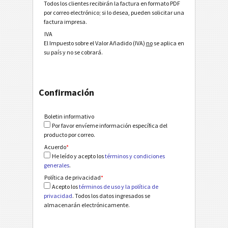
Todos los clientes recibirán la factura en formato PDF
por correo electrónico; si lo desea, pueden solicitar una
factura impresa.
IVA
El Impuesto sobre el Valor Añadido (IVA)
no
se aplica en
su país y no se cobrará.
Confirmación
Boletin informativo
Por favor envíeme información específica del
producto por correo.
Acuerdo
*
He leído y acepto los
términos y condiciones
generales
.
Política de privacidad
*
Acepto los
términos de uso y la política de
privacidad
. Todos los datos ingresados se
almacenarán electrónicamente.