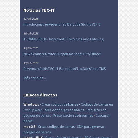
Noticias TEC-IT
31/03/2025
Introducing the Redesigned Barcode Studio V17.0
10/03/2025
TFORMer 8.9.0 – Improved E-Invoicing and Labeling
19/02/2025
New Scanner Device Support for Scan-IT to Office!
19/11/2024
Revenova Adds TEC-IT Barcode API to Salesforce TMS
Más noticias...
Enlaces directos
Windows
-
Crear códigos de barras
-
Códigos de barras en
Excel
y Word
-
SDK de códigos de barras
-
Etiquetas de
códigos de barras
-
Presentación de informes
-
Capturar
datos
macOS
-
Crear códigos de barras
-
SDK para generar
códigos de barras
Linux, UNIX
-
Crear códigos de barras
-
SDK para generar