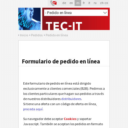
de
en
es
fr
it
ru
zh-cn
Inicio
Pedidos
Pedido en línea
Formulario de pedido en línea
Este formulario de pedido en línea está dirigido
exclusivamente a clientes comerciales (B2B). Pedimos a
los clientes particulares que hagan sus pedidos a través
de nuestros distribuidores
distribuidores
.
Si tiene una oferta con un código de oferta en línea,
proceda aquí
.
Su navegador debe aceptar
Cookies
y soportar
Javascript. También se aceptan los pedidos en formato