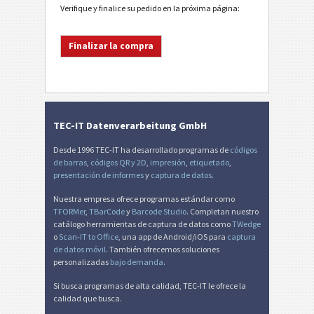
Verifique y finalice su pedido en la próxima página:
TEC-IT Datenverarbeitung GmbH
Desde 1996 TEC-IT ha desarrollado programas de
códigos
de barras
,
códigos QR y 2D
,
impresión
,
etiquetado
,
presentación de informes
y
captura de datos
.
Nuestra empresa ofrece programas estándar como
TFORMer
,
TBarCode
y
Barcode Studio
. Completan nuestro
catálogo herramientas de captura de datos como
TWedge
o
Scan-IT to Office
, una app de Android/iOS para
captura
de datos móvil
. También ofrecemos soluciones
personalizadas
bajo demanda
.
Si busca programas de alta calidad, TEC-IT le ofrece la
calidad que busca.