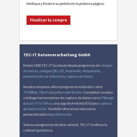
Verifique y finalice su pedido en la próxima página:
TEC-IT Datenverarbeitung GmbH
Desde 1996 TEC-IT ha desarrollado programas de
códigos
de barras
,
códigos QR y 2D
,
impresión
,
etiquetado
,
presentación de informes
y
captura de datos
.
Nuestra empresa ofrece programas estándar como
TFORMer
,
TBarCode
y
Barcode Studio
. Completan nuestro
catálogo herramientas de captura de datos como
TWedge
o
Scan-IT to Office
, una app de Android/iOS para
captura
de datos móvil
. También ofrecemos soluciones
personalizadas
bajo demanda
.
Si busca programas de alta calidad, TEC-IT le ofrece la
calidad que busca.