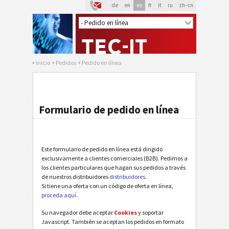
de
en
es
fr
it
ru
zh-cn
Inicio
Pedidos
Pedido en línea
Formulario de pedido en línea
Este formulario de pedido en línea está dirigido
exclusivamente a clientes comerciales (B2B). Pedimos a
los clientes particulares que hagan sus pedidos a través
de nuestros distribuidores
distribuidores
.
Si tiene una oferta con un código de oferta en línea,
proceda aquí
.
Su navegador debe aceptar
Cookies
y soportar
Javascript. También se aceptan los pedidos en formato