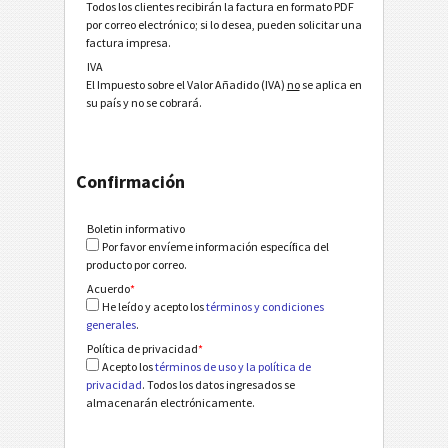
Todos los clientes recibirán la factura en formato PDF
por correo electrónico; si lo desea, pueden solicitar una
factura impresa.
IVA
El Impuesto sobre el Valor Añadido (IVA)
no
se aplica en
su país y no se cobrará.
Confirmación
Boletin informativo
Por favor envíeme información específica del
producto por correo.
Acuerdo
*
He leído y acepto los
términos y condiciones
generales
.
Política de privacidad
*
Acepto los
términos de uso y la política de
privacidad
. Todos los datos ingresados se
almacenarán electrónicamente.