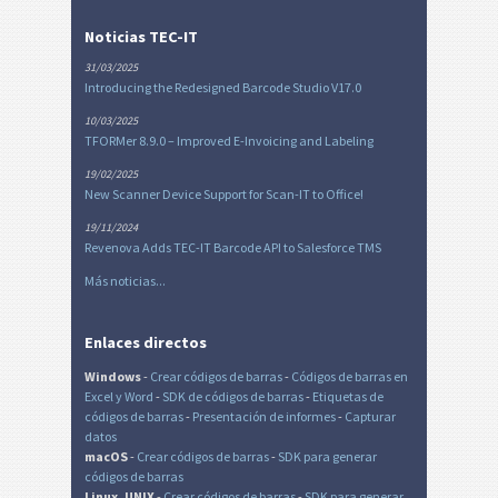
Noticias TEC-IT
31/03/2025
Introducing the Redesigned Barcode Studio V17.0
10/03/2025
TFORMer 8.9.0 – Improved E-Invoicing and Labeling
19/02/2025
New Scanner Device Support for Scan-IT to Office!
19/11/2024
Revenova Adds TEC-IT Barcode API to Salesforce TMS
Más noticias...
Enlaces directos
Windows
-
Crear códigos de barras
-
Códigos de barras en
Excel
y Word
-
SDK de códigos de barras
-
Etiquetas de
códigos de barras
-
Presentación de informes
-
Capturar
datos
macOS
-
Crear códigos de barras
-
SDK para generar
códigos de barras
Linux, UNIX
-
Crear códigos de barras
-
SDK para generar