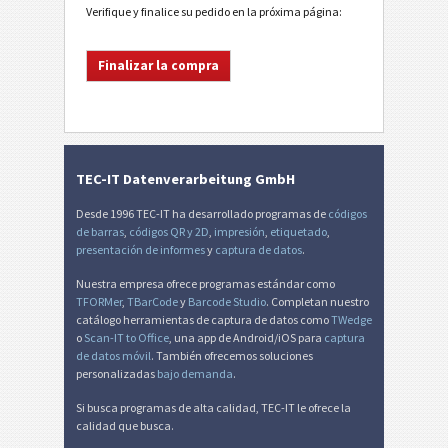
Verifique y finalice su pedido en la próxima página:
TEC-IT Datenverarbeitung GmbH
Desde 1996 TEC-IT ha desarrollado programas de
códigos
de barras
,
códigos QR y 2D
,
impresión
,
etiquetado
,
presentación de informes
y
captura de datos
.
Nuestra empresa ofrece programas estándar como
TFORMer
,
TBarCode
y
Barcode Studio
. Completan nuestro
catálogo herramientas de captura de datos como
TWedge
o
Scan-IT to Office
, una app de Android/iOS para
captura
de datos móvil
. También ofrecemos soluciones
personalizadas
bajo demanda
.
Si busca programas de alta calidad, TEC-IT le ofrece la
calidad que busca.