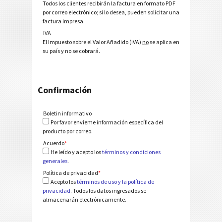
Todos los clientes recibirán la factura en formato PDF
por correo electrónico; si lo desea, pueden solicitar una
factura impresa.
IVA
El Impuesto sobre el Valor Añadido (IVA)
no
se aplica en
su país y no se cobrará.
Confirmación
Boletin informativo
Por favor envíeme información específica del
producto por correo.
Acuerdo
*
He leído y acepto los
términos y condiciones
generales
.
Política de privacidad
*
Acepto los
términos de uso y la política de
privacidad
. Todos los datos ingresados se
almacenarán electrónicamente.