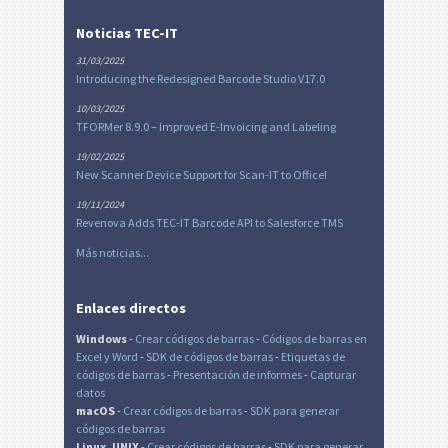
Noticias TEC-IT
31/03/2025
Introducing the Redesigned Barcode Studio V17.0
10/03/2025
TFORMer 8.9.0 – Improved E-Invoicing and Labeling
19/02/2025
New Scanner Device Support for Scan-IT to Office!
19/11/2024
Revenova Adds TEC-IT Barcode API to Salesforce TMS
Más noticias...
Enlaces directos
Windows
-
Crear códigos de barras
-
Códigos de barras en
Excel
y Word
-
SDK de códigos de barras
-
Etiquetas de
códigos de barras
-
Presentación de informes
-
Capturar
datos
macOS
-
Crear códigos de barras
-
SDK para generar
códigos de barras
Linux, UNIX
-
Crear códigos de barras
-
SDK para generar