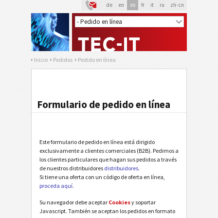
de
en
es
fr
it
ru
zh-cn
Inicio
Pedidos
Pedido en línea
Formulario de pedido en línea
Este formulario de pedido en línea está dirigido
exclusivamente a clientes comerciales (B2B). Pedimos a
los clientes particulares que hagan sus pedidos a través
de nuestros distribuidores
distribuidores
.
Si tiene una oferta con un código de oferta en línea,
proceda aquí
.
Su navegador debe aceptar
Cookies
y soportar
Javascript. También se aceptan los pedidos en formato