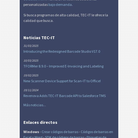
personalizadas
bajo demanda
.
Si busca programas de alta calidad, TEC-IT le ofrece la
calidad que busca.
Noticias TEC-IT
31/03/2025
Introducing the Redesigned Barcode Studio V17.0
10/03/2025
TFORMer 8.9.0 – Improved E-Invoicing and Labeling
19/02/2025
New Scanner Device Support for Scan-IT to Office!
19/11/2024
Revenova Adds TEC-IT Barcode API to Salesforce TMS
Más noticias...
Enlaces directos
Windows
-
Crear códigos de barras
-
Códigos de barras en
Excel
y Word
-
SDK de códigos de barras
-
Etiquetas de