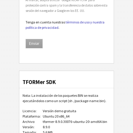
protección contra spam y la transferencia de datos sobre esta
sesión del navegador a Google en los EE. UU.
Tenga en cuenta nuestras
términos de uso y nuestra
política de privacidad
.
TFORMer SDK
Nota: La instalación de los paquetes BIN se realiza
ejecutándolos como un script (sh ./package-name.bin).
Licencia:
Versión demo gratuita
Plataforma:
Ubuntu 20 x86_64
Archivo:
tformer-8.9.0.30076-ubuntu-20-amd64.bin
Versión:
8.9.0
Tamaño:
5.6 MB