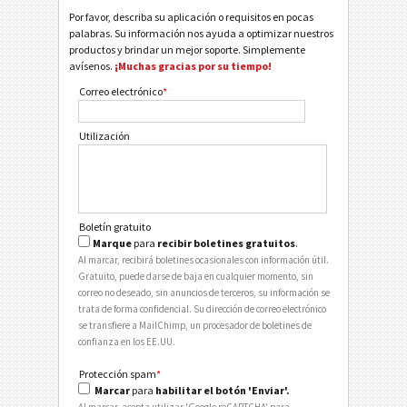
Por favor, describa su aplicación o requisitos en pocas
palabras. Su información nos ayuda a optimizar nuestros
productos y brindar un mejor soporte. Simplemente
avísenos.
¡Muchas gracias por su tiempo!
Correo electrónico
*
Utilización
Boletín gratuito
Marque
para
recibir boletines gratuitos
.
Al marcar, recibirá boletines ocasionales con información útil.
Gratuito, puede darse de baja en cualquier momento, sin
correo no deseado, sin anuncios de terceros, su información se
trata de forma confidencial. Su dirección de correo electrónico
se transfiere a MailChimp, un procesador de boletines de
confianza en los EE.UU.
Protección spam
*
Marcar
para
habilitar el botón 'Enviar'.
Al marcar, acepta utilizar 'Google reCAPTCHA' para