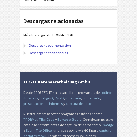
Descargas relacionadas
Más descargas de TFORMer SDK
Descargar documentación
Descargar dependencias
TEC-IT Datenverarbeitung GmbH
Desde 1996 TEC-IT ha desarrollado programas de
códigos
de barras
,
códigos QR y 2D
,
impresión
,
etiquetado
,
presentación de informes
y
captura de datos
.
Nuestra empresa ofrece programas estándar como
TFORMer
,
TBarCode
y
Barcode Studio
. Completan nuestro
catálogo herramientas de captura de datos como
TWedge
o
Scan-IT to Office
, una app de Android/iOS para
captura
de datos móvil
. También ofrecemos soluciones