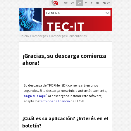
de
en
es
fr
it
ru
zh-cn
Inicio
Descargas
Descargas Comentarios
¡Gracias, su descarga comienza
ahora!
Su descarga de TFORMer SDK comenzará en unos
segundos. Si la descarga no se inicia automáticamente,
haga clic aquí
. Al descargar o instalar este software,
acepta los
términos de licencia
de TEC-IT.
¿Cuál es su aplicación? ¿Interés en el
boletín?