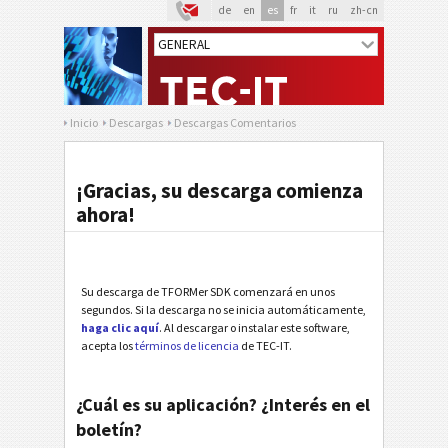
de
en
es
fr
it
ru
zh-cn
Inicio
Descargas
Descargas Comentarios
¡Gracias, su descarga comienza
ahora!
Su descarga de TFORMer SDK comenzará en unos
segundos. Si la descarga no se inicia automáticamente,
haga clic aquí
. Al descargar o instalar este software,
acepta los
términos de licencia
de TEC-IT.
¿Cuál es su aplicación? ¿Interés en el
boletín?