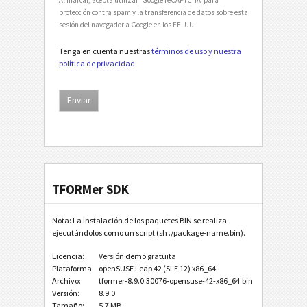
protección contra spam y la transferencia de datos sobre esta
sesión del navegador a Google en los EE. UU.
Tenga en cuenta nuestras
términos de uso y nuestra
política de privacidad
.
TFORMer SDK
Nota: La instalación de los paquetes BIN se realiza
ejecutándolos como un script (sh ./package-name.bin).
Licencia:
Versión demo gratuita
Plataforma:
openSUSE Leap 42 (SLE 12) x86_64
Archivo:
tformer-8.9.0.30076-opensuse-42-x86_64.bin
Versión:
8.9.0
Tamaño:
5.7 MB