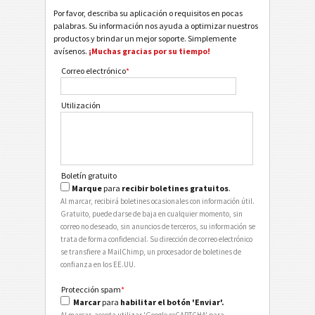
Por favor, describa su aplicación o requisitos en pocas
palabras. Su información nos ayuda a optimizar nuestros
productos y brindar un mejor soporte. Simplemente
avísenos.
¡Muchas gracias por su tiempo!
Correo electrónico
*
Utilización
Boletín gratuito
Marque
para
recibir boletines gratuitos
.
Al marcar, recibirá boletines ocasionales con información útil.
Gratuito, puede darse de baja en cualquier momento, sin
correo no deseado, sin anuncios de terceros, su información se
trata de forma confidencial. Su dirección de correo electrónico
se transfiere a MailChimp, un procesador de boletines de
confianza en los EE.UU.
Protección spam
*
Marcar
para
habilitar el botón 'Enviar'.
Al marcar, acepta utilizar 'Google reCAPTCHA' para