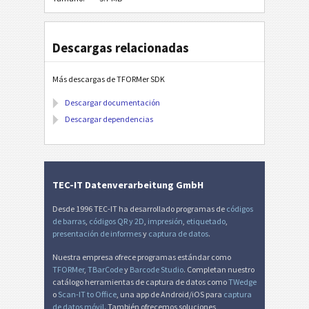
Descargas relacionadas
Más descargas de TFORMer SDK
Descargar documentación
Descargar dependencias
TEC-IT Datenverarbeitung GmbH
Desde 1996 TEC-IT ha desarrollado programas de
códigos
de barras
,
códigos QR y 2D
,
impresión
,
etiquetado
,
presentación de informes
y
captura de datos
.
Nuestra empresa ofrece programas estándar como
TFORMer
,
TBarCode
y
Barcode Studio
. Completan nuestro
catálogo herramientas de captura de datos como
TWedge
o
Scan-IT to Office
, una app de Android/iOS para
captura
de datos móvil
. También ofrecemos soluciones