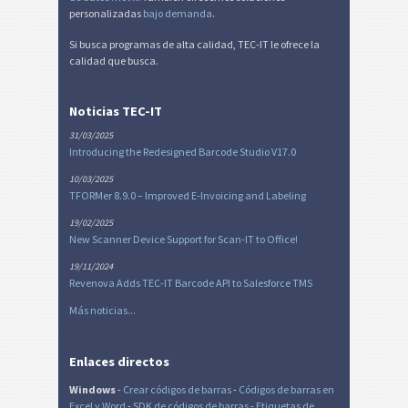
personalizadas
bajo demanda
.
Si busca programas de alta calidad, TEC-IT le ofrece la
calidad que busca.
Noticias TEC-IT
31/03/2025
Introducing the Redesigned Barcode Studio V17.0
10/03/2025
TFORMer 8.9.0 – Improved E-Invoicing and Labeling
19/02/2025
New Scanner Device Support for Scan-IT to Office!
19/11/2024
Revenova Adds TEC-IT Barcode API to Salesforce TMS
Más noticias...
Enlaces directos
Windows
-
Crear códigos de barras
-
Códigos de barras en
Excel
y Word
-
SDK de códigos de barras
-
Etiquetas de