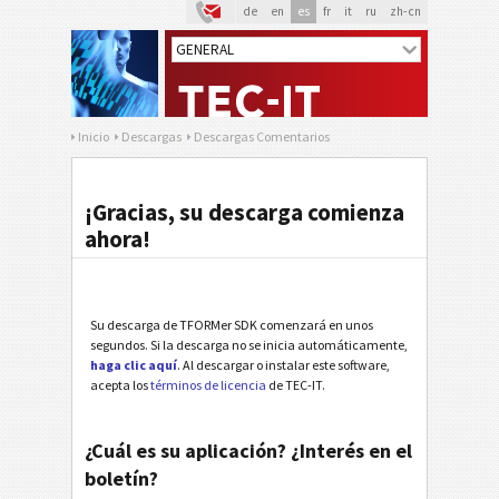
de
en
es
fr
it
ru
zh-cn
Inicio
Descargas
Descargas Comentarios
¡Gracias, su descarga comienza
ahora!
Su descarga de TFORMer SDK comenzará en unos
segundos. Si la descarga no se inicia automáticamente,
haga clic aquí
. Al descargar o instalar este software,
acepta los
términos de licencia
de TEC-IT.
¿Cuál es su aplicación? ¿Interés en el
boletín?