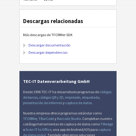
Descargas relacionadas
Más descargas de TFORMer SDK
Descargar documentación
Descargar dependencias
TEC-IT Datenverarbeitung GmbH
Desde 1996 TEC-IT ha desarrollado programas de
códigos
de barras
,
códigos QR y 2D
,
impresión
,
etiquetado
,
presentación de informes
y
captura de datos
.
Nuestra empresa ofrece programas estándar como
TFORMer
,
TBarCode
y
Barcode Studio
. Completan nuestro
catálogo herramientas de captura de datos como
TWedge
o
Scan-IT to Office
, una app de Android/iOS para
captura
de datos móvil
. También ofrecemos soluciones