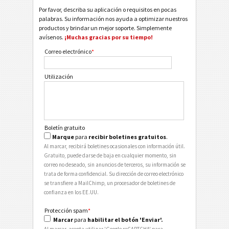
Por favor, describa su aplicación o requisitos en pocas
palabras. Su información nos ayuda a optimizar nuestros
productos y brindar un mejor soporte. Simplemente
avísenos.
¡Muchas gracias por su tiempo!
Correo electrónico
*
Utilización
Boletín gratuito
Marque
para
recibir boletines gratuitos
.
Al marcar, recibirá boletines ocasionales con información útil.
Gratuito, puede darse de baja en cualquier momento, sin
correo no deseado, sin anuncios de terceros, su información se
trata de forma confidencial. Su dirección de correo electrónico
se transfiere a MailChimp, un procesador de boletines de
confianza en los EE.UU.
Protección spam
*
Marcar
para
habilitar el botón 'Enviar'.
Al marcar, acepta utilizar 'Google reCAPTCHA' para