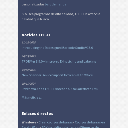
personalizadas
bajo demanda
.
Si busca programas de alta calidad, TEC-IT le ofrece la
calidad que busca.
Noticias TEC-IT
31/03/2025
Introducing the Redesigned Barcode Studio V17.0
10/03/2025
TFORMer 8.9.0 – Improved E-Invoicing and Labeling
19/02/2025
New Scanner Device Support for Scan-IT to Office!
19/11/2024
Revenova Adds TEC-IT Barcode API to Salesforce TMS
Más noticias...
Enlaces directos
Windows
-
Crear códigos de barras
-
Códigos de barras en
Excel
y Word
-
SDK de códigos de barras
-
Etiquetas de