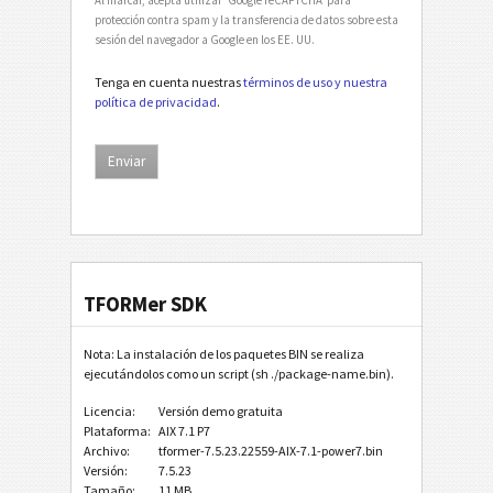
protección contra spam y la transferencia de datos sobre esta
sesión del navegador a Google en los EE. UU.
Tenga en cuenta nuestras
términos de uso y nuestra
política de privacidad
.
TFORMer SDK
Nota: La instalación de los paquetes BIN se realiza
ejecutándolos como un script (sh ./package-name.bin).
Licencia:
Versión demo gratuita
Plataforma:
AIX 7.1 P7
Archivo:
tformer-7.5.23.22559-AIX-7.1-power7.bin
Versión:
7.5.23
Tamaño:
11 MB