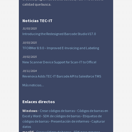
calidad que busca.
Noticias TEC-IT
31/03/2025
Introducing the Redesigned Barcode Studio V17.0
10/03/2025
TFORMer 8.9.0 – Improved E-Invoicing and Labeling
19/02/2025
New Scanner Device Support for Scan-IT to Office!
19/11/2024
Revenova Adds TEC-IT Barcode API to Salesforce TMS
Más noticias...
Enlaces directos
Windows
-
Crear códigos de barras
-
Códigos de barras en
Excel
y Word
-
SDK de códigos de barras
-
Etiquetas de
códigos de barras
-
Presentación de informes
-
Capturar
datos
macOS
-
Crear códigos de barras
-
SDK para generar