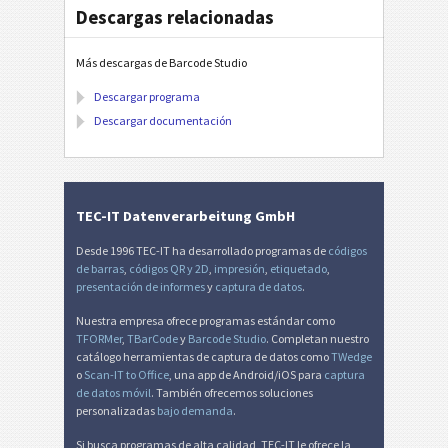
Descargas relacionadas
Más descargas de Barcode Studio
Descargar programa
Descargar documentación
TEC-IT Datenverarbeitung GmbH
Desde 1996 TEC-IT ha desarrollado programas de
códigos
de barras
,
códigos QR y 2D
,
impresión
,
etiquetado
,
presentación de informes
y
captura de datos
.
Nuestra empresa ofrece programas estándar como
TFORMer
,
TBarCode
y
Barcode Studio
. Completan nuestro
catálogo herramientas de captura de datos como
TWedge
o
Scan-IT to Office
, una app de Android/iOS para
captura
de datos móvil
. También ofrecemos soluciones
personalizadas
bajo demanda
.
Si busca programas de alta calidad, TEC-IT le ofrece la