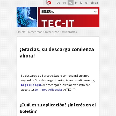
de
en
es
fr
it
ru
zh-cn
Inicio
Descargas
Descargas Comentarios
¡Gracias, su descarga comienza
ahora!
Su descarga de Barcode Studio comenzará en unos
segundos. Si la descarga no se inicia automáticamente,
haga clic aquí
. Al descargar o instalar este software,
acepta los
términos de licencia
de TEC-IT.
¿Cuál es su aplicación? ¿Interés en el
boletín?