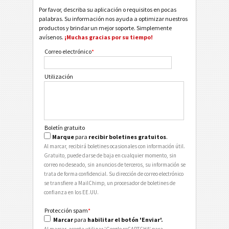
Por favor, describa su aplicación o requisitos en pocas
palabras. Su información nos ayuda a optimizar nuestros
productos y brindar un mejor soporte. Simplemente
avísenos.
¡Muchas gracias por su tiempo!
Correo electrónico
*
Utilización
Boletín gratuito
Marque
para
recibir boletines gratuitos
.
Al marcar, recibirá boletines ocasionales con información útil.
Gratuito, puede darse de baja en cualquier momento, sin
correo no deseado, sin anuncios de terceros, su información se
trata de forma confidencial. Su dirección de correo electrónico
se transfiere a MailChimp, un procesador de boletines de
confianza en los EE.UU.
Protección spam
*
Marcar
para
habilitar el botón 'Enviar'.
Al marcar, acepta utilizar 'Google reCAPTCHA' para