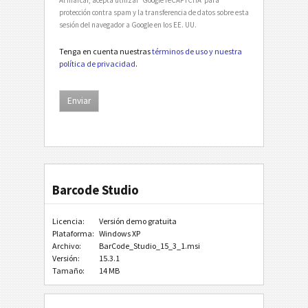
protección contra spam y la transferencia de datos sobre esta
sesión del navegador a Google en los EE. UU.
Tenga en cuenta nuestras
términos de uso y nuestra
política de privacidad
.
Barcode Studio
Licencia:
Versión demo gratuita
Plataforma:
Windows XP
Archivo:
BarCode_Studio_15_3_1.msi
Versión:
15.3.1
Tamaño:
14 MB