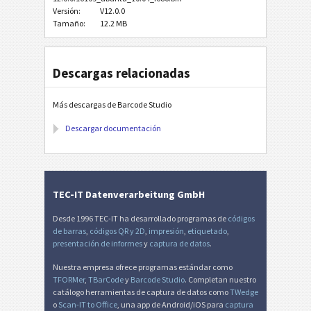
Versión:
V12.0.0
Tamaño:
12.2 MB
Descargas relacionadas
Más descargas de Barcode Studio
Descargar documentación
TEC-IT Datenverarbeitung GmbH
Desde 1996 TEC-IT ha desarrollado programas de
códigos
de barras
,
códigos QR y 2D
,
impresión
,
etiquetado
,
presentación de informes
y
captura de datos
.
Nuestra empresa ofrece programas estándar como
TFORMer
,
TBarCode
y
Barcode Studio
. Completan nuestro
catálogo herramientas de captura de datos como
TWedge
o
Scan-IT to Office
, una app de Android/iOS para
captura