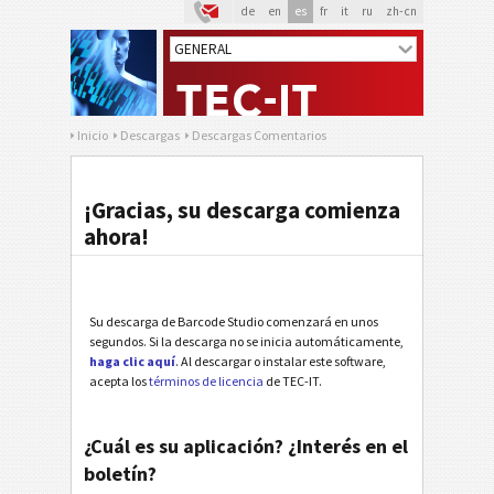
de
en
es
fr
it
ru
zh-cn
Inicio
Descargas
Descargas Comentarios
¡Gracias, su descarga comienza
ahora!
Su descarga de Barcode Studio comenzará en unos
segundos. Si la descarga no se inicia automáticamente,
haga clic aquí
. Al descargar o instalar este software,
acepta los
términos de licencia
de TEC-IT.
¿Cuál es su aplicación? ¿Interés en el
boletín?