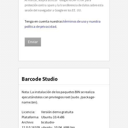
protección contra spam y la transferencia de datos sobre esta
sesión del navegador a Google en los EE. UU.
Tenga en cuenta nuestras
términos de uso y nuestra
política de privacidad
.
Barcode Studio
Nota: La instalación de los paquetes BIN se realiza
ejecutándolos con privilegios root (sudo ./package-
name.bin).
Licencia:
Versión demo gratuita
Plataforma:
Ubuntu 10.4 x86
Archivo:
bcstudio-
12.0.0.16109_ubuntu_10.04_i686.bin