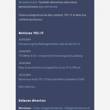
de datos móvil
. También ofrecemos soluciones
personalizadas
bajo demanda
.
Si busca programas de alta calidad, TEC-IT le ofrece la
calidad que busca.
Noticias TEC-IT
31/03/2025
Introducing the Redesigned Barcode Studio V17.0
10/03/2025
TFORMer 8.9.0 – Improved E-Invoicing and Labeling
19/02/2025
New Scanner Device Support for Scan-IT to Office!
19/11/2024
Revenova Adds TEC-IT Barcode API to Salesforce TMS
Más noticias...
Enlaces directos
Windows
-
Crear códigos de barras
-
Códigos de barras en