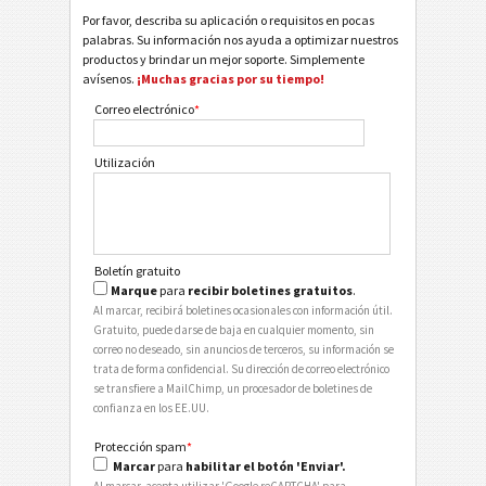
Por favor, describa su aplicación o requisitos en pocas
palabras. Su información nos ayuda a optimizar nuestros
productos y brindar un mejor soporte. Simplemente
avísenos.
¡Muchas gracias por su tiempo!
Correo electrónico
*
Utilización
Boletín gratuito
Marque
para
recibir boletines gratuitos
.
Al marcar, recibirá boletines ocasionales con información útil.
Gratuito, puede darse de baja en cualquier momento, sin
correo no deseado, sin anuncios de terceros, su información se
trata de forma confidencial. Su dirección de correo electrónico
se transfiere a MailChimp, un procesador de boletines de
confianza en los EE.UU.
Protección spam
*
Marcar
para
habilitar el botón 'Enviar'.
Al marcar, acepta utilizar 'Google reCAPTCHA' para