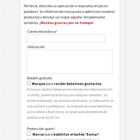
Por favor, describa su aplicación o requisitos en pocas
palabras. Su información nos ayuda a optimizar nuestros
productos y brindar un mejor soporte. Simplemente
avísenos.
¡Muchas gracias por su tiempo!
Correo electrónico
*
Utilización
Boletín gratuito
Marque
para
recibir boletines gratuitos
.
Al marcar, recibirá boletines ocasionales con información útil.
Gratuito, puede darse de baja en cualquier momento, sin
correo no deseado, sin anuncios de terceros, su información se
trata de forma confidencial. Su dirección de correo electrónico
se transfiere a MailChimp, un procesador de boletines de
confianza en los EE.UU.
Protección spam
*
Marcar
para
habilitar el botón 'Enviar'.
Al marcar, acepta utilizar 'Google reCAPTCHA' para