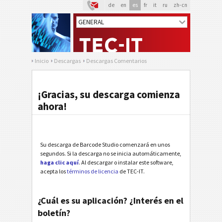
de
en
es
fr
it
ru
zh-cn
Inicio
Descargas
Descargas Comentarios
¡Gracias, su descarga comienza
ahora!
Su descarga de Barcode Studio comenzará en unos
segundos. Si la descarga no se inicia automáticamente,
haga clic aquí
. Al descargar o instalar este software,
acepta los
términos de licencia
de TEC-IT.
¿Cuál es su aplicación? ¿Interés en el
boletín?