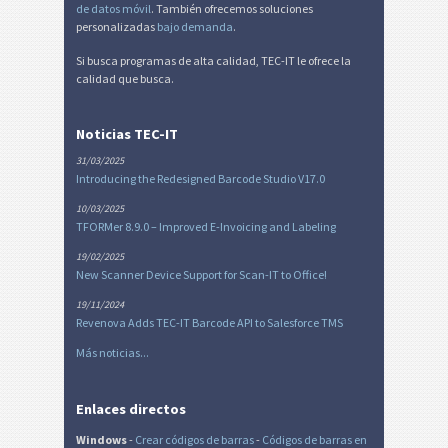
de datos móvil
. También ofrecemos soluciones
personalizadas
bajo demanda
.
Si busca programas de alta calidad, TEC-IT le ofrece la
calidad que busca.
Noticias TEC-IT
31/03/2025
Introducing the Redesigned Barcode Studio V17.0
10/03/2025
TFORMer 8.9.0 – Improved E-Invoicing and Labeling
19/02/2025
New Scanner Device Support for Scan-IT to Office!
19/11/2024
Revenova Adds TEC-IT Barcode API to Salesforce TMS
Más noticias...
Enlaces directos
Windows
-
Crear códigos de barras
-
Códigos de barras en