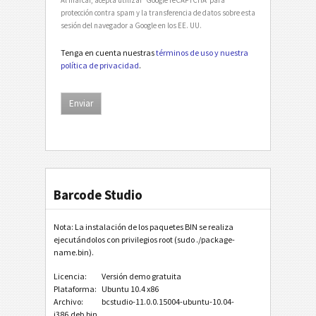
protección contra spam y la transferencia de datos sobre esta
sesión del navegador a Google en los EE. UU.
Tenga en cuenta nuestras
términos de uso y nuestra
política de privacidad
.
Barcode Studio
Nota: La instalación de los paquetes BIN se realiza
ejecutándolos con privilegios root (sudo ./package-
name.bin).
Licencia:
Versión demo gratuita
Plataforma:
Ubuntu 10.4 x86
Archivo:
bcstudio-11.0.0.15004-ubuntu-10.04-
i386.deb.bin