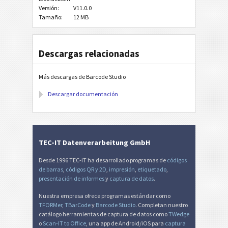
Versión:
V11.0.0
Tamaño:
12 MB
Descargas relacionadas
Más descargas de Barcode Studio
Descargar documentación
TEC-IT Datenverarbeitung GmbH
Desde 1996 TEC-IT ha desarrollado programas de
códigos
de barras
,
códigos QR y 2D
,
impresión
,
etiquetado
,
presentación de informes
y
captura de datos
.
Nuestra empresa ofrece programas estándar como
TFORMer
,
TBarCode
y
Barcode Studio
. Completan nuestro
catálogo herramientas de captura de datos como
TWedge
o
Scan-IT to Office
, una app de Android/iOS para
captura