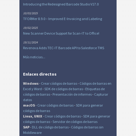
Introducing the Redesigned Barcode Studio V17.0
10/03/2025
TFORMer 8.9.0 – Improved E-Invoicing and Labeling
19/02/2025
New Scanner Device Support for Scan-IT to Office!
19/11/2024
Revenova Adds TEC-IT Barcode API to Salesforce TMS
Más noticias...
Enlaces directos
Windows
-
Crear códigos de barras
-
Códigos de barras en
Excel
y Word
-
SDK de códigos de barras
-
Etiquetas de
códigos de barras
-
Presentación de informes
-
Capturar
datos
macOS
-
Crear códigos de barras
-
SDK para generar
códigos de barras
Linux, UNIX
-
Crear códigos de barras
-
SDK para generar
códigos de barras
-
Servidor de códigos de barras
SAP
-
DLL de código de barras
-
Códigos de barras sin
Middleware