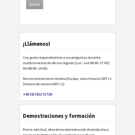
¡Llámenos!
Con gusto responderemos a sus preguntas durante
nuestro horario de oficina regular (Lun–Jue 08:00–17:00 |
Vie 08:00–14:00).
Nos encontramos en Austria/Europa, zona horaria GMT+1
(horario de verano GMT+2):
+43 (0)7252 72 720
Demostraciones y formación
Previa solicitud, ofrecemos demostración de productos y
sesiones de formación vía conferencia web con