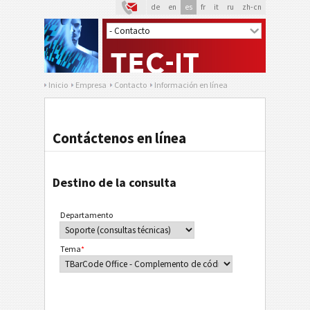
de
en
es
fr
it
ru
zh-cn
Inicio
Empresa
Contacto
Información en línea
Contáctenos en línea
Destino de la consulta
Departamento
Tema
*