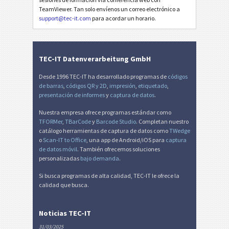
TeamViewer. Tan solo envíenos un correo electrónico a
support@tec-it.com
para acordar un horario.
TEC-IT Datenverarbeitung GmbH
Desde 1996 TEC-IT ha desarrollado programas de
códigos
de barras
,
códigos QR y 2D
,
impresión
,
etiquetado
,
presentación de informes
y
captura de datos
.
Nuestra empresa ofrece programas estándar como
TFORMer
,
TBarCode
y
Barcode Studio
. Completan nuestro
catálogo herramientas de captura de datos como
TWedge
o
Scan-IT to Office
, una app de Android/iOS para
captura
de datos móvil
. También ofrecemos soluciones
personalizadas
bajo demanda
.
Si busca programas de alta calidad, TEC-IT le ofrece la
calidad que busca.
Noticias TEC-IT
31/03/2025