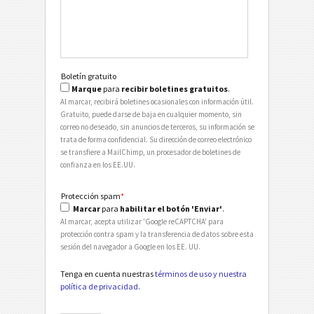
Boletín gratuito
Marque
para
recibir boletines gratuitos
.
Al marcar, recibirá boletines ocasionales con información útil.
Gratuito, puede darse de baja en cualquier momento, sin
correo no deseado, sin anuncios de terceros, su información se
trata de forma confidencial. Su dirección de correo electrónico
se transfiere a MailChimp, un procesador de boletines de
confianza en los EE.UU.
Protección spam
*
Marcar
para
habilitar el botón 'Enviar'
.
Al marcar, acepta utilizar 'Google reCAPTCHA' para
protección contra spam y la transferencia de datos sobre esta
sesión del navegador a Google en los EE. UU.
Tenga en cuenta nuestras
términos de uso y nuestra
política de privacidad
.