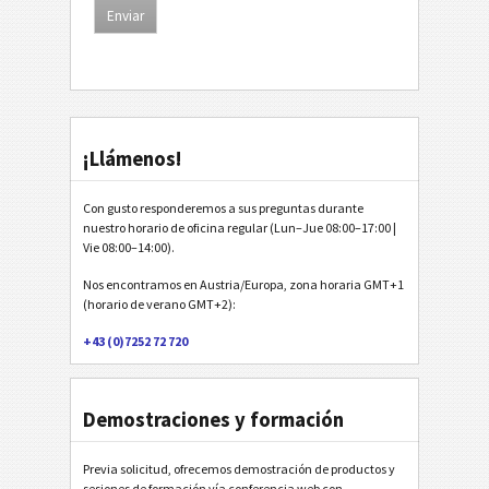
¡Llámenos!
Con gusto responderemos a sus preguntas durante
nuestro horario de oficina regular (Lun–Jue 08:00–17:00 |
Vie 08:00–14:00).
Nos encontramos en Austria/Europa, zona horaria GMT+1
(horario de verano GMT+2):
+43 (0)7252 72 720
Demostraciones y formación
Previa solicitud, ofrecemos demostración de productos y
sesiones de formación vía conferencia web con