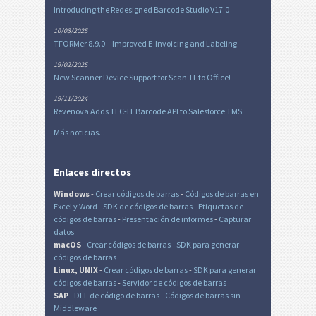
Introducing the Redesigned Barcode Studio V17.0
10/03/2025
TFORMer 8.9.0 – Improved E-Invoicing and Labeling
19/02/2025
New Scanner Device Support for Scan-IT to Office!
19/11/2024
Revenova Adds TEC-IT Barcode API to Salesforce TMS
Más noticias...
Enlaces directos
Windows
-
Crear códigos de barras
-
Códigos de barras en
Excel
y Word
-
SDK de códigos de barras
-
Etiquetas de
códigos de barras
-
Presentación de informes
-
Capturar
datos
macOS
-
Crear códigos de barras
-
SDK para generar
códigos de barras
Linux, UNIX
-
Crear códigos de barras
-
SDK para generar
códigos de barras
-
Servidor de códigos de barras
SAP
-
DLL de código de barras
-
Códigos de barras sin
Middleware