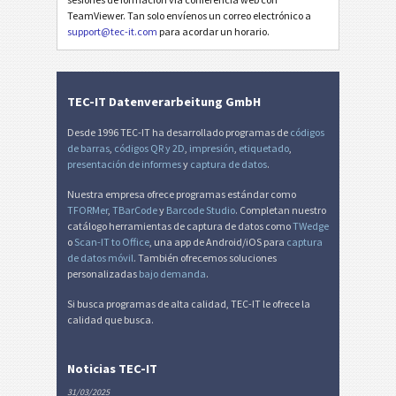
TeamViewer. Tan solo envíenos un correo electrónico a
support@tec-it.com
para acordar un horario.
TEC-IT Datenverarbeitung GmbH
Desde 1996 TEC-IT ha desarrollado programas de
códigos
de barras
,
códigos QR y 2D
,
impresión
,
etiquetado
,
presentación de informes
y
captura de datos
.
Nuestra empresa ofrece programas estándar como
TFORMer
,
TBarCode
y
Barcode Studio
. Completan nuestro
catálogo herramientas de captura de datos como
TWedge
o
Scan-IT to Office
, una app de Android/iOS para
captura
de datos móvil
. También ofrecemos soluciones
personalizadas
bajo demanda
.
Si busca programas de alta calidad, TEC-IT le ofrece la
calidad que busca.
Noticias TEC-IT
31/03/2025