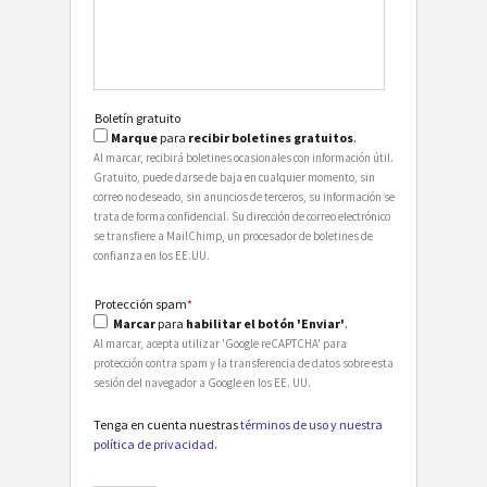
Boletín gratuito
Marque
para
recibir boletines gratuitos
.
Al marcar, recibirá boletines ocasionales con información útil.
Gratuito, puede darse de baja en cualquier momento, sin
correo no deseado, sin anuncios de terceros, su información se
trata de forma confidencial. Su dirección de correo electrónico
se transfiere a MailChimp, un procesador de boletines de
confianza en los EE.UU.
Protección spam
*
Marcar
para
habilitar el botón 'Enviar'
.
Al marcar, acepta utilizar 'Google reCAPTCHA' para
protección contra spam y la transferencia de datos sobre esta
sesión del navegador a Google en los EE. UU.
Tenga en cuenta nuestras
términos de uso y nuestra
política de privacidad
.