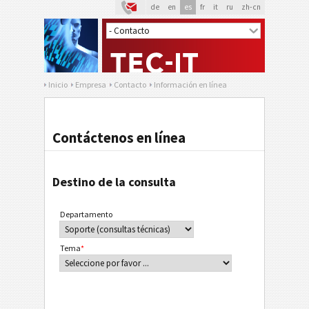
de
en
es
fr
it
ru
zh-cn
Inicio
Empresa
Contacto
Información en línea
Contáctenos en línea
Destino de la consulta
Departamento
Tema
*