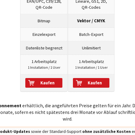
EAN/UPC, C39/128,
Lineare, GS1, 2D,
QR-Code
QR-Codes
Bitmap
Vektor / CMYK
Einzelexport
Batch-Export
Datenliste begrenzt
Unlimitiert
1 Arbeitsplatz
1 Arbeitsplatz
1 Installation / 1 User
1 Installation / 1 User
Kaufen
Kaufen
onnement
erhältlich, die angeführten Preise gelten für ein Jahr
nate, sofern es nicht spätestens drei Monate vor Ablauf schriftli
wird.
Produkt-Updates
sowie der Standard-Support
ohne zusätzliche Kosten
en