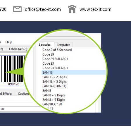
720
office@tec-it.com
www.tec-it.com