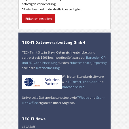
sofortigen Verwendung.
*Kostenloser Test. Individuelle Abos verfügbar.
Etiketten erstellen
TEC-IT Datenverarbeitung GmbH
TEC-IT mit Sitz in Steyr, Österreich, entwickelt und
vertreibt seit 1996 hochwertige Software zur
Barcode-
,
QR-
und 2D-Code-Erstellung
, für den
Etikettendruck
,
Reporting
sowie die
Datenerfassung
.
Wir bieten Standardsoftware
wie
TFORMer
,
TBarCode
und
Barcode Studio
.
Universelle Datenerfassungstools wie
TWedge
und
Scan-
IT to Office
ergänzen unser Angebot.
TEC-IT News
31.03.2025