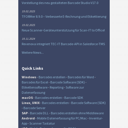
Vorstellung des neu gestalteten Barcode Studio V17.0
19.02.2025
TFORMer 8.9.0 – Verbesserte E-Rechnung und Etikettierung
19.02.2025
Neue Scanner-Geräteunterstützung für Scan-IT to Office!
19.11.2024
Revenova integriert TEC-IT Barcode-API in Salesforce-TMS
Weitere News...
Quick Links
Windows
-
Barcodes erstellen
-
Barcodes für Word
-
Barcodes für Excel
-
Barcode Software (SDK)
-
Etikettensoftware
-
Reporting
-
Software zur
Datenerfassung
macOS
-
Barcodes erstellen
-
Barcode SDK
Linux, UNIX
-
Barcodes erstellen
-
Barcode Software (SDK)
-
Barcode Server
SAP
-
Barcode DLL
-
Barcodes erstellen ohne Middleware
Android
-
Mobile Datenerfassung für PC/Mac
-
Inventur-
App
-
Scanner Tastatur