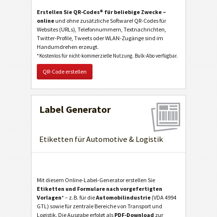
Erstellen Sie QR-Codes® für beliebige Zwecke –
online
und ohne zusätzliche Software! QR-Codes für
Websites (URLs), Telefonnummern, Textnachrichten,
Twitter-Profile, Tweets oder WLAN-Zugänge sind im
Handumdrehen erzeugt.
*Kostenlos für nicht-kommerzielle Nutzung. Bulk-Abo verfügbar.
QR-Code erstellen
Label Generator
Etiketten für Automotive & Logistik
Mit diesem Online-Label-Generator erstellen Sie
Etiketten und Formulare nach vorgefertigten
Vorlagen
* – z. B. für die
Automobilindustrie
(VDA 4994
GTL) sowie für zentrale Bereiche von Transport und
Logistik. Die Ausgabe erfolgt als
PDF-Download
zur