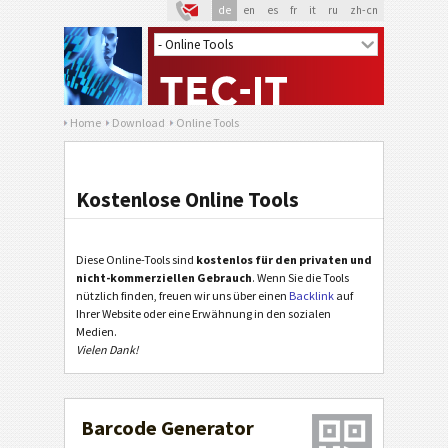
de
en
es
fr
it
ru
zh-cn
Home
Download
Online Tools
Kostenlose Online Tools
Diese Online-Tools sind
kostenlos für den privaten und
nicht-kommerziellen Gebrauch
. Wenn Sie die Tools
nützlich finden, freuen wir uns über einen
Backlink
auf
Ihrer Website oder eine Erwähnung in den sozialen
Medien.
Vielen Dank!
Barcode Generator