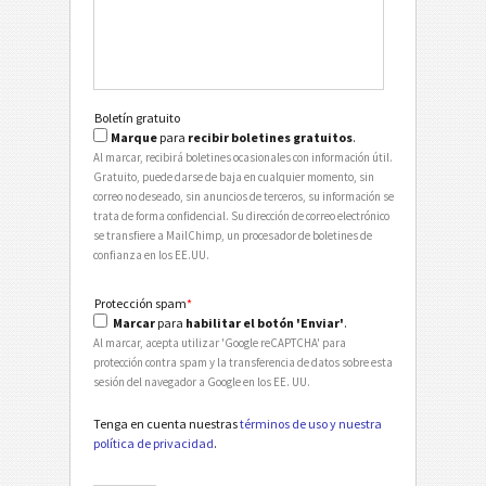
Boletín gratuito
Marque
para
recibir boletines gratuitos
.
Al marcar, recibirá boletines ocasionales con información útil.
Gratuito, puede darse de baja en cualquier momento, sin
correo no deseado, sin anuncios de terceros, su información se
trata de forma confidencial. Su dirección de correo electrónico
se transfiere a MailChimp, un procesador de boletines de
confianza en los EE.UU.
Protección spam
*
Marcar
para
habilitar el botón 'Enviar'
.
Al marcar, acepta utilizar 'Google reCAPTCHA' para
protección contra spam y la transferencia de datos sobre esta
sesión del navegador a Google en los EE. UU.
Tenga en cuenta nuestras
términos de uso y nuestra
política de privacidad
.