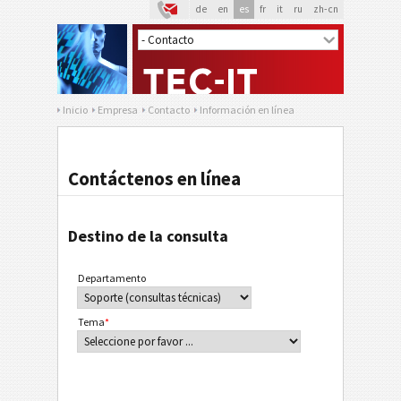
de
en
es
fr
it
ru
zh-cn
Inicio
Empresa
Contacto
Información en línea
Contáctenos en línea
Destino de la consulta
Departamento
Tema
*