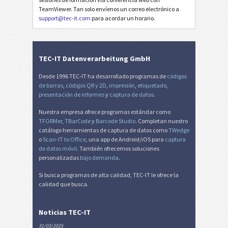
TeamViewer. Tan solo envíenos un correo electrónico a
support@tec-it.com
para acordar un horario.
TEC-IT Datenverarbeitung GmbH
Desde 1996 TEC-IT ha desarrollado programas de
códigos
de barras
,
códigos QR y 2D
,
impresión
,
etiquetado
,
presentación de informes
y
captura de datos
.
Nuestra empresa ofrece programas estándar como
TFORMer
,
TBarCode
y
Barcode Studio
. Completan nuestro
catálogo herramientas de captura de datos como
TWedge
o
Scan-IT to Office
, una app de Android/iOS para
captura
de datos móvil
. También ofrecemos soluciones
personalizadas
bajo demanda
.
Si busca programas de alta calidad, TEC-IT le ofrece la
calidad que busca.
Noticias TEC-IT
31/03/2025