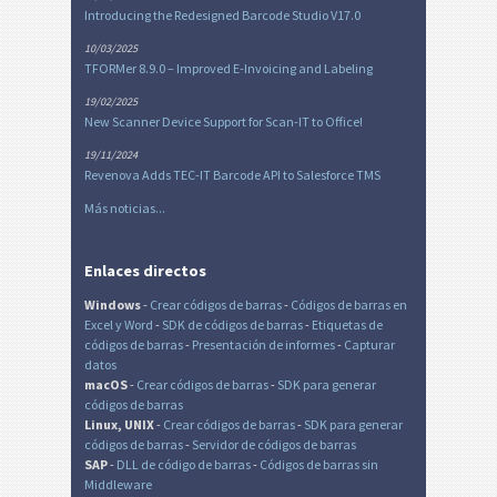
Introducing the Redesigned Barcode Studio V17.0
10/03/2025
TFORMer 8.9.0 – Improved E-Invoicing and Labeling
19/02/2025
New Scanner Device Support for Scan-IT to Office!
19/11/2024
Revenova Adds TEC-IT Barcode API to Salesforce TMS
Más noticias...
Enlaces directos
Windows
-
Crear códigos de barras
-
Códigos de barras en
Excel
y Word
-
SDK de códigos de barras
-
Etiquetas de
códigos de barras
-
Presentación de informes
-
Capturar
datos
macOS
-
Crear códigos de barras
-
SDK para generar
códigos de barras
Linux, UNIX
-
Crear códigos de barras
-
SDK para generar
códigos de barras
-
Servidor de códigos de barras
SAP
-
DLL de código de barras
-
Códigos de barras sin
Middleware