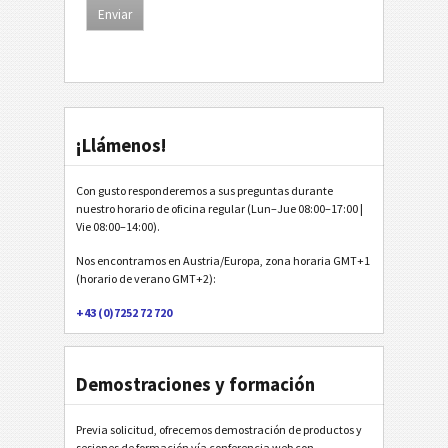
¡Llámenos!
Con gusto responderemos a sus preguntas durante
nuestro horario de oficina regular (Lun–Jue 08:00–17:00 |
Vie 08:00–14:00).
Nos encontramos en Austria/Europa, zona horaria GMT+1
(horario de verano GMT+2):
+43 (0)7252 72 720
Demostraciones y formación
Previa solicitud, ofrecemos demostración de productos y
sesiones de formación vía conferencia web con