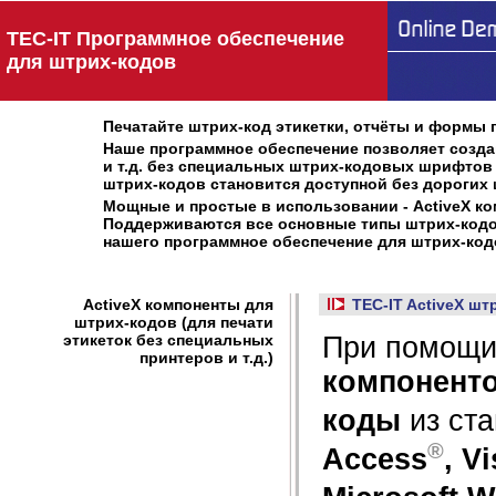
TEC-IT Программное обеспечение
для штрих-кодов
Печатайте штрих-код этикетки, отчёты и формы 
Наше программное обеспечение позволяет создава
и т.д. без специальных штрих-кодовых шрифтов
штрих-кодов становится доступной без дороги
Мощные и простые в использовании - ActiveX ко
Поддерживаются все основные типы штрих-кодов
нашего программное обеспечение для штрих-код
ActiveX компоненты для
TEC-IT ActiveX ш
штрих-кодов (для печати
этикеток без специальных
При помощ
принтеров и т.д.)
компонент
коды
из ст
®
Access
, V