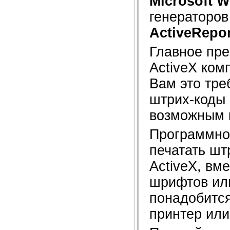
Microsoft
W
генераторов
ActiveRepor
Главное пре
ActiveX ком
Вам это тре
штрих-коды
возможным 
Программно
печатать шт
ActiveX, вм
шрифтов ил
понадобитс
принтер ил