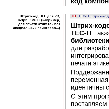
код компон
Штрих-код DLL для VB,
TEC-IT штрих-код
Delphi, C/C++ (например,
для печати этикеток без
Штрих-код
специальных принтеров...)
TEC-IT
такж
библиотеки
для разрабо
интегриров
печати этике
Поддержанн
переменная 
идентичны с
С этим про
поставляем 