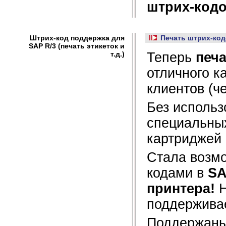
штрих-код
Штрих-код поддержка для
Печать штрих-код
SAP R/3 (печать этикеток и
т.д.)
Теперь
печа
отличного к
клиентов (ч
Без использ
специальны
картриджей
Стала воз
кодами
в
SA
принтера!
Н
поддержив
Поддержаны