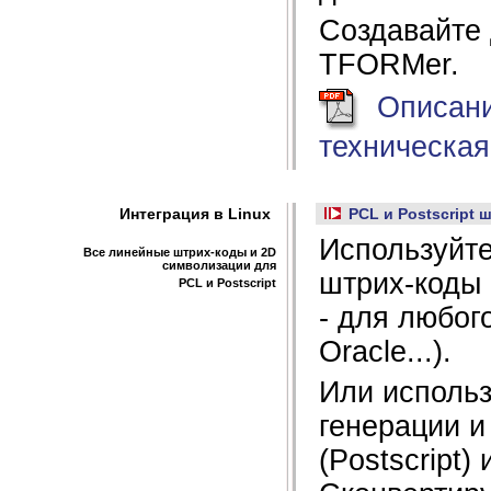
Создавайте 
TFORMer.
Описани
техническа
Интеграция в Linux
PCL и Postscript ш
Используйте
Все линейные штрих-коды и 2D
символизации для
штрих-коды 
PCL и Postscript
- для любог
Oracle...).
Или использ
генерации и
(Postscript