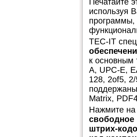
Печатайте э
используя 
программы,
функционал
TEC-IT спе
обеспечени
к основным 
A, UPC-E, E
128, 2of5, 2/
поддержаны
Matrix, PDF
Нажмите на
свободное 
штрих-код