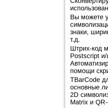
Сконвертиру
использован
Вы можете у
символизаци
знаки, шири
т.д.
Штрих-код м
Postscript и
Автоматизир
помощи скр
TBarCode дл
основные ли
2D символиз
Matrix и QR