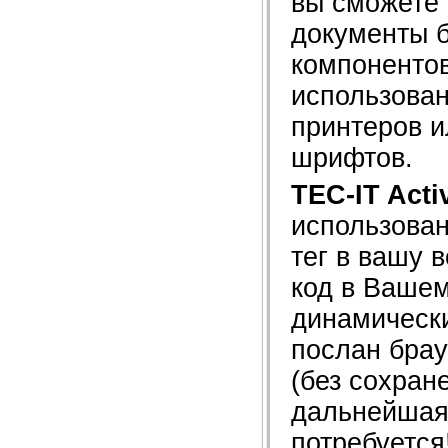
вы сможете
документы б
компонентов
использова
принтеров 
шрифтов.
TEC-IT Acti
использован
тег в вашу 
код в Вашем
динамически
послан брау
(без сохран
дальнейшая 
потребуется!