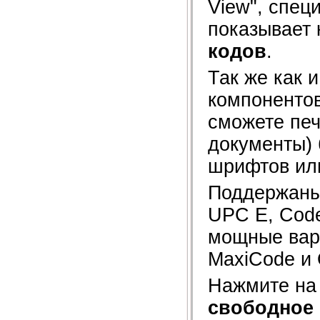
View", спец
показывает 
кодов
.
Так же как 
компонентов
сможете печ
документы) 
шрифтов или
Поддержаны
UPC E, Code 
мощные вари
MaxiCode и
Нажмите на
свободное 