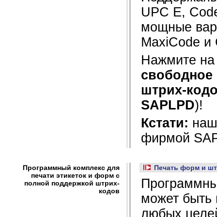
UPC E, Code 
мощные вари
MaxiCode и
Нажмите на
свободное 
штрих-код
SAPLPD
)!
Кстати:
наш 
фирмой
SA
Программный комплекс для
Печать форм и шт
печати этикеток и форм с
Программны
полной поддержкой штрих-
кодов
может быть 
любых целей