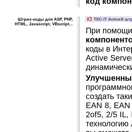
код компон
Штрих-коды для ASP, PHP,
TEC-IT ActiveX ш
HTML, Javascript, VBscript...
При помощ
компонент
коды в Инте
Active Serv
динамически
Улучшенны
программног
создать так
EAN 8, EAN 
2of5, 2/5 IL
технологию A