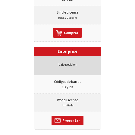
Single License
para 1 usuario
Comprar
Enterprise
bajo petición
Códigos de barras
1D y 2D
World License
Ilimitada
Preguntar