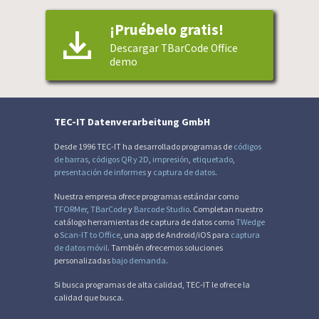
¡Pruébelo gratis!
Descargar TBarCode Office
demo
TEC-IT Datenverarbeitung GmbH
Desde 1996 TEC-IT ha desarrollado programas de
códigos
de barras
,
códigos QR y 2D
,
impresión
,
etiquetado
,
presentación de informes
y
captura de datos
.
Nuestra empresa ofrece programas estándar como
TFORMer
,
TBarCode
y
Barcode Studio
. Completan nuestro
catálogo herramientas de captura de datos como
TWedge
o
Scan-IT to Office
, una app de Android/iOS para
captura
de datos móvil
. También ofrecemos soluciones
personalizadas
bajo demanda
.
Si busca programas de alta calidad, TEC-IT le ofrece la
calidad que busca.