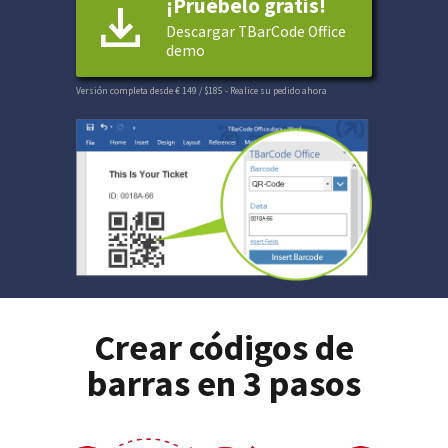
¡Pruébelo gratis!
Descargar TBarCode Office
demo
Versión completa desde € 149 / $185
- Realice su pedido ahora
Crear códigos de
barras en 3 pasos