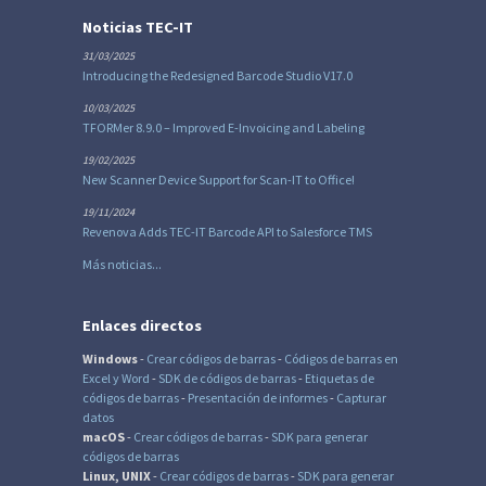
Noticias TEC-IT
31/03/2025
Introducing the Redesigned Barcode Studio V17.0
10/03/2025
TFORMer 8.9.0 – Improved E-Invoicing and Labeling
19/02/2025
New Scanner Device Support for Scan-IT to Office!
19/11/2024
Revenova Adds TEC-IT Barcode API to Salesforce TMS
Más noticias...
Enlaces directos
Windows
-
Crear códigos de barras
-
Códigos de barras en
Excel
y Word
-
SDK de códigos de barras
-
Etiquetas de
códigos de barras
-
Presentación de informes
-
Capturar
datos
macOS
-
Crear códigos de barras
-
SDK para generar
códigos de barras
Linux, UNIX
-
Crear códigos de barras
-
SDK para generar