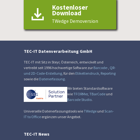
Kostenloser
Download
TWedge Demoversion
TEC-IT Datenverarbeitung GmbH
TEC-IT mit Sitz in Steyr, Österreich, entwickelt und
vertreibt seit 1996 hochwertige Software zur
Barcode-
,
QR-
und 2D-Code-Erstellung
, für den
Etikettendruck
,
Reporting
sowie die
Datenerfassung
.
Wir bieten Standardsoftware
wie
TFORMer
,
TBarCode
und
Barcode Studio
.
Universelle Datenerfassungstools wie
TWedge
und
Scan-
IT to Office
ergänzen unser Angebot.
TEC-IT News