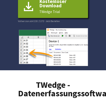
Kostenloser
Download
TWedge Trial
Vollversion ab € 219 / $ 272
·
Jetzt Bestellen
TWedge -
Datenerfassungssoftw