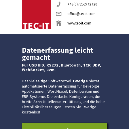
+43(0)7252/72720
office@tec-it.com
www.tec-it.com
Datenerfassung leicht
gemacht
Für USB HID, RS232, Bluetooth, TCP, UDP,
WebSocket, uvm.
Das vielseitige Softwaretool
TWedge
bietet
automatisierte Datenerfassung für beliebige
Applikationen, Word/Excel, Datenbanken und
ERP-Systeme. Die einfache Konfiguration, die
breite Schnittstellenunterstützung und die hohe
Flexibilität überzeugen. Testen Sie TWedge
kostenlos!