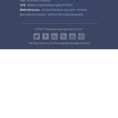
App
-
Scanner Tastatur
iOS
-
Mobile Datenerfassung für PC/Mac
Web Services
-
Online Etiketten drucken
-
Online
Barcode Generator
-
Online QR-Code Generator
© TEC-IT Datenverarbeitung GmbH, Austria
Site Map
|
Impressum
|
Nutzungsbedingungen
|
Kontakt