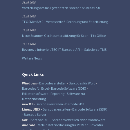
31.03.2025
Vorstellung des neu gestalteten Barcode Studio V17.0
19.02.2025
TFORMer 8.9.0 – Verbesserte E-Rechnung und Etikettierung
19.02.2025
Neue Scanner-Geräteunterstützung für Scan-IT to Office!
19.11.2024
Revenova integriert TEC-IT Barcode-API in Salesforce-TMS
Weitere News...
Quick Links
Windows
-
Barcodes erstellen
-
Barcodes für Word
-
Barcodes für Excel
-
Barcode Software (SDK)
-
Etikettensoftware
-
Reporting
-
Software zur
Datenerfassung
macOS
-
Barcodes erstellen
-
Barcode SDK
Linux, UNIX
-
Barcodes erstellen
-
Barcode Software (SDK)
-
Barcode Server
SAP
-
Barcode DLL
-
Barcodes erstellen ohne Middleware
Android
-
Mobile Datenerfassung für PC/Mac
-
Inventur-