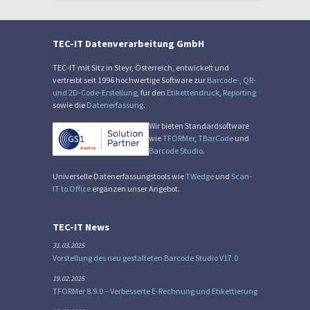
TEC-IT Datenverarbeitung GmbH
TEC-IT mit Sitz in Steyr, Österreich, entwickelt und
vertreibt seit 1996 hochwertige Software zur
Barcode-
,
QR-
und 2D-Code-Erstellung
, für den
Etikettendruck
,
Reporting
sowie die
Datenerfassung
.
Wir bieten Standardsoftware
wie
TFORMer
,
TBarCode
und
Barcode Studio
.
Universelle Datenerfassungstools wie
TWedge
und
Scan-
IT to Office
ergänzen unser Angebot.
TEC-IT News
31.03.2025
Vorstellung des neu gestalteten Barcode Studio V17.0
19.02.2025
TFORMer 8.9.0 – Verbesserte E-Rechnung und Etikettierung