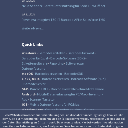
19.02.2025
Neue Scanner-Geräteunterstützung für Scan-IT to Office!
19.11.2024
Revenova integriert TEC-IT Barcode-API in Salesforce-TMS
Weitere News...
Quick Links
Windows
-
Barcodes erstellen
-
Barcodes für Word
-
Barcodes für Excel
-
Barcode Software (SDK)
-
Etikettensoftware
-
Reporting
-
Software zur
Datenerfassung
macOS
-
Barcodes erstellen
-
Barcode SDK
Linux, UNIX
-
Barcodes erstellen
-
Barcode Software (SDK)
-
Barcode Server
SAP
-
Barcode DLL
-
Barcodes erstellen ohne Middleware
Android
-
Mobile Datenerfassung für PC/Mac
-
Inventur-
App
-
Scanner Tastatur
iOS
-
Mobile Datenerfassung für PC/Mac
Web Services
-
Online Etiketten drucken
-
Online
Barcode Generator
-
Online QR-Code Generator
Diese Website verwendet zur Sicher­stellung der Funk­tionalität unbedingt nötige Cookies. Mit
dem Klick auf “Akzeptieren” erklären Sie sich (a) mit der Verwendung weiterer Cookies und (b)
der Daten­übermittlung an Dritte in den USA, einverstanden. Hierbei werden Ihre Information
zum Gebrauch dieser Website, zur Analyse des Besucher­verkehrs und zur Unter­stützung von