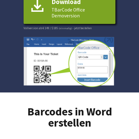
Download
TBarCode Office
Demoversion
Vollversion ab € 149 / $ 185
(einmalig)
- jetzt bestellen
Barcodes in Word
erstellen