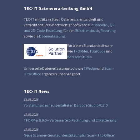
TEC-IT Datenverarbeitung GmbH
TEC-IT mit Sitz in Steyr, Österreich, entwickelt und
vertreibt seit 1996 hochwertige Software zur
Barcode-
,
QR-
und 2D-Code-Erstellung
, für den
Etikettendruck
,
Reporting
sowie die
Datenerfassung
.
Wir bieten Standardsoftware
wie
TFORMer
,
TBarCode
und
Barcode Studio
.
Universelle Datenerfassungstools wie
TWedge
und
Scan-
IT to Office
ergänzen unser Angebot.
TEC-IT News
31.03.2025
Vorstellung des neu gestalteten Barcode Studio V17.0
19.02.2025
TFORMer 8.9.0 – Verbesserte E-Rechnung und Etikettierung
19.02.2025
Neue Scanner-Geräteunterstützung für Scan-IT to Office!