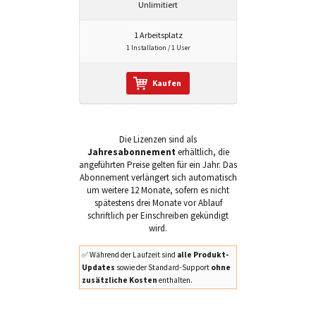
Unlimitiert
1 Arbeitsplatz
1 Installation / 1 User
Kaufen
Die Lizenzen sind als
Jahresabonnement
erhältlich, die
angeführten Preise gelten für ein Jahr. Das
Abonnement verlängert sich automatisch
um weitere 12 Monate, sofern es nicht
spätestens drei Monate vor Ablauf
schriftlich per Einschreiben gekündigt
wird.
✅ Während der Laufzeit sind
alle Produkt-
Updates
sowie der Standard-Support
ohne
zusätzliche Kosten
enthalten.