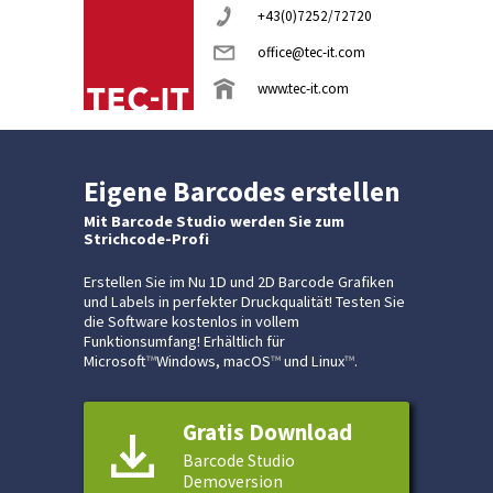
+43(0)7252/72720
office@tec-it.com
www.tec-it.com
Eigene Barcodes erstellen
Mit Barcode Studio werden Sie zum
Strichcode-Profi
Erstellen Sie im Nu 1D und 2D Barcode Grafiken
und Labels in perfekter Druckqualität! Testen Sie
die Software kostenlos in vollem
Funktionsumfang! Erhältlich für
Microsoft
™
Windows, macOS
™
und Linux
™
.
Gratis Download
Barcode Studio
Demoversion