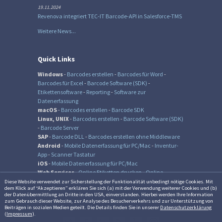
19.11.2024
Revenova integriert TEC-IT Barcode-API in Salesforce-TMS
Weitere News...
Quick Links
Windows
-
Barcodes erstellen
-
Barcodes für Word
-
Barcodes für Excel
-
Barcode Software (SDK)
-
Etikettensoftware
-
Reporting
-
Software zur
Datenerfassung
macOS
-
Barcodes erstellen
-
Barcode SDK
Linux, UNIX
-
Barcodes erstellen
-
Barcode Software (SDK)
-
Barcode Server
SAP
-
Barcode DLL
-
Barcodes erstellen ohne Middleware
Android
-
Mobile Datenerfassung für PC/Mac
-
Inventur-
App
-
Scanner Tastatur
iOS
-
Mobile Datenerfassung für PC/Mac
Web Services
-
Online Etiketten drucken
-
Online
Barcode Generator
-
Online QR-Code Generator
Diese Website verwendet zur Sicher­stellung der Funk­tionalität unbedingt nötige Cookies. Mit
dem Klick auf “Akzeptieren” erklären Sie sich (a) mit der Verwendung weiterer Cookies und (b)
der Daten­übermittlung an Dritte in den USA, einverstanden. Hierbei werden Ihre Information
zum Gebrauch dieser Website, zur Analyse des Besucher­verkehrs und zur Unter­stützung von
Beiträgen in sozialen Medien geteilt. Die Details finden Sie in unserer
Datenschutzerklärung
© TEC-IT Datenverarbeitung GmbH, Austria
(
Impressum
).