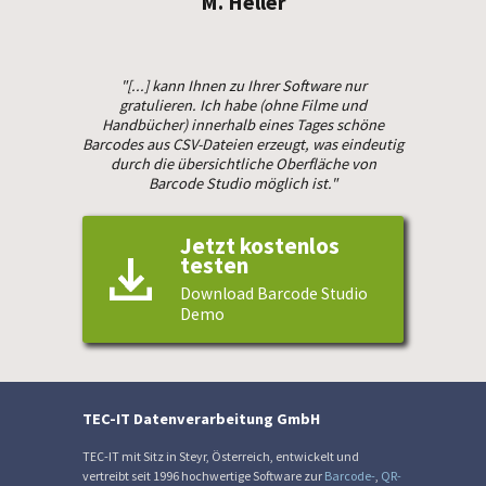
M. Heller
"[...] kann Ihnen zu Ihrer Software nur
gratulieren. Ich habe (ohne Filme und
Handbücher) innerhalb eines Tages schöne
Barcodes aus CSV-Dateien erzeugt, was eindeutig
durch die übersichtliche Oberfläche von
Barcode Studio möglich ist."
Jetzt kostenlos
testen
Download Barcode Studio
Demo
TEC-IT Datenverarbeitung GmbH
TEC-IT mit Sitz in Steyr, Österreich, entwickelt und
vertreibt seit 1996 hochwertige Software zur
Barcode-
,
QR-