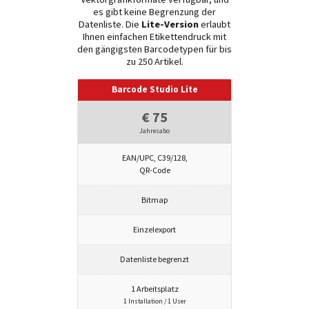
es gibt keine Begrenzung der
Datenliste. Die
Lite-Version
erlaubt
Ihnen einfachen Etikettendruck mit
den gängigsten Barcodetypen für bis
zu 250 Artikel.
Barcode Studio Lite
€ 75
Jahresabo
EAN/UPC, C39/128,
QR-Code
Bitmap
Einzelexport
Datenliste begrenzt
1 Arbeitsplatz
1 Installation / 1 User