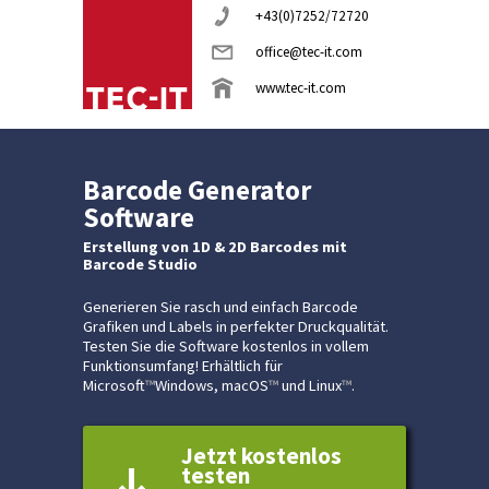
+43(0)7252/72720
office@tec-it.com
www.tec-it.com
Barcode Generator
Software
Erstellung von 1D & 2D Barcodes mit
Barcode Studio
Generieren Sie rasch und einfach Barcode
Grafiken und Labels in perfekter Druckqualität.
Testen Sie die Software kostenlos in vollem
Funktionsumfang! Erhältlich für
Microsoft
™
Windows, macOS
™
und Linux
™
.
Jetzt kostenlos
testen