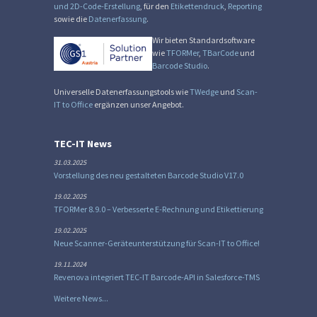
und 2D-Code-Erstellung
, für den
Etikettendruck
,
Reporting
sowie die
Datenerfassung
.
Wir bieten Standardsoftware
wie
TFORMer
,
TBarCode
und
Barcode Studio
.
Universelle Datenerfassungstools wie
TWedge
und
Scan-
IT to Office
ergänzen unser Angebot.
TEC-IT News
31.03.2025
Vorstellung des neu gestalteten Barcode Studio V17.0
19.02.2025
TFORMer 8.9.0 – Verbesserte E-Rechnung und Etikettierung
19.02.2025
Neue Scanner-Geräteunterstützung für Scan-IT to Office!
19.11.2024
Revenova integriert TEC-IT Barcode-API in Salesforce-TMS
Weitere News...