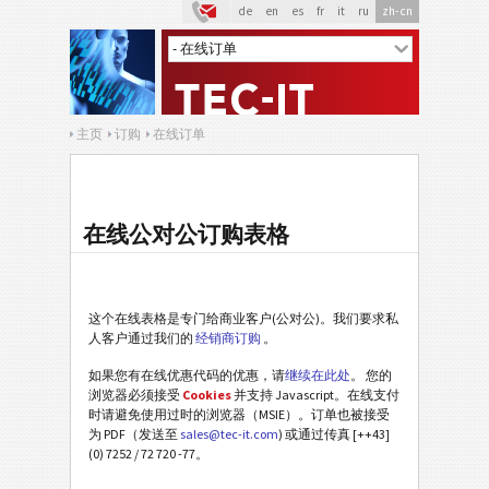
de
en
es
fr
it
ru
zh-cn
主页
订购
在线订单
在线公对公订购表格
这个在线表格是专门给商业客户(公对公)。我们要求私
人客户通过我们的
经销商订购
。
如果您有在线优惠代码的优惠，请
继续在此处
。 您的
浏览器必须接受
Cookies
并支持 Javascript。在线支付
时请避免使用过时的浏览器（MSIE）。订单也被接受
为 PDF（发送至
sales@tec-it.com
) 或通过传真 [++43]
(0) 7252 / 72 720 -77。