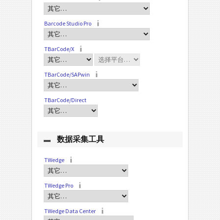
Barcode Studio Pro
TBarCode/X
TBarCode/SAPwin
TBarCode/Direct
数据采集工具
TWedge
TWedge Pro
TWedge Data Center