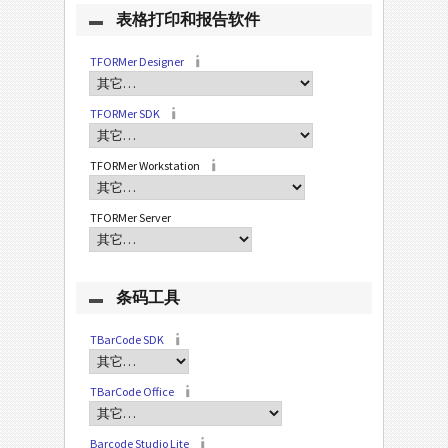
表格打印和报告软件
TFORMer Designer
TFORMer SDK
TFORMer Workstation
TFORMer Server
条码工具
TBarCode SDK
TBarCode Office
Barcode Studio Lite