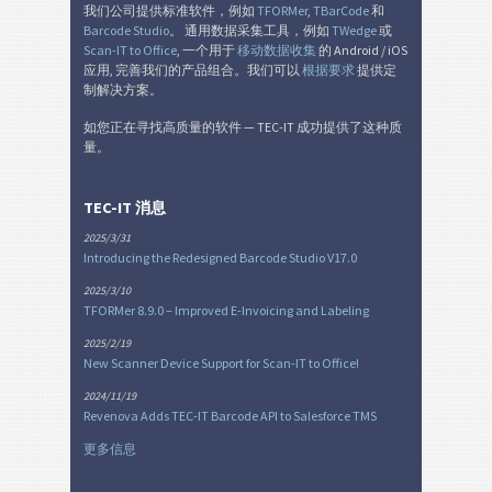
我们公司提供标准软件，例如
TFORMer
,
TBarCode
和
Barcode Studio
。 通用数据采集工具，例如
TWedge
或
Scan-IT to Office
, 一个用于
移动数据收集
的 Android / iOS
应用, 完善我们的产品组合。我们可以
根据要求
提供定
制解决方案。
如您正在寻找高质量的软件 — TEC-IT 成功提供了这种质
量。
TEC-IT 消息
2025/3/31
Introducing the Redesigned Barcode Studio V17.0
2025/3/10
TFORMer 8.9.0 – Improved E-Invoicing and Labeling
2025/2/19
New Scanner Device Support for Scan-IT to Office!
2024/11/19
Revenova Adds TEC-IT Barcode API to Salesforce TMS
更多信息