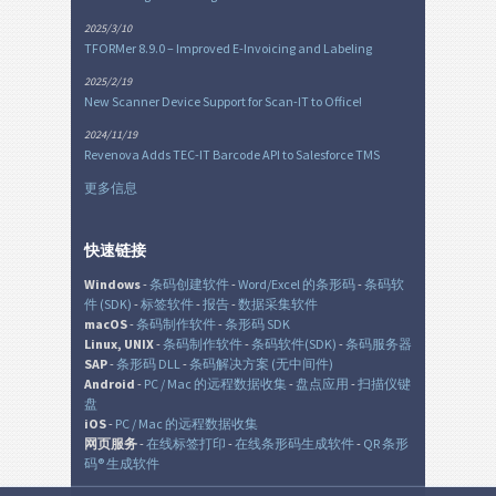
2025/3/10
TFORMer 8.9.0 – Improved E-Invoicing and Labeling
2025/2/19
New Scanner Device Support for Scan-IT to Office!
2024/11/19
Revenova Adds TEC-IT Barcode API to Salesforce TMS
更多信息
快速链接
Windows
-
条码创建软件
-
Word/Excel 的条形码
-
条码软
件 (SDK)
-
标签软件
-
报告
-
数据采集软件
macOS
-
条码制作软件
-
条形码 SDK
Linux, UNIX
-
条码制作软件
-
条码软件(SDK)
-
条码服务器
SAP
-
条形码 DLL
-
条码解决方案 (无中间件)
Android
-
PC / Mac 的远程数据收集
-
盘点应用
-
扫描仪键
盘
iOS
-
PC / Mac 的远程数据收集
网页服务
-
在线标签打印
-
在线条形码生成软件
-
QR 条形
码® 生成软件