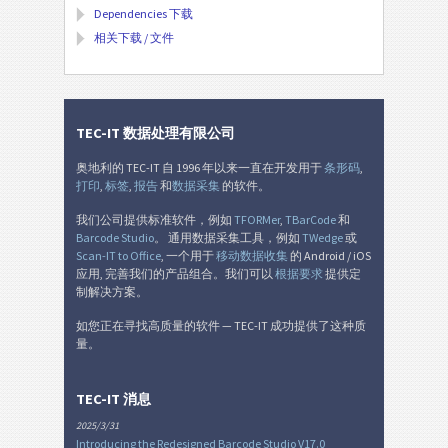
Dependencies 下载
相关下载 / 文件
TEC-IT 数据处理有限公司
奥地利的 TEC-IT 自 1996 年以来一直在开发用于
条形码
,
打印
,
标签
,
报告
和
数据采集
的软件。
我们公司提供标准软件，例如
TFORMer
,
TBarCode
和
Barcode Studio
。 通用数据采集工具，例如
TWedge
或
Scan-IT to Office
, 一个用于
移动数据收集
的 Android / iOS
应用, 完善我们的产品组合。我们可以
根据要求
提供定
制解决方案。
如您正在寻找高质量的软件 — TEC-IT 成功提供了这种质
量。
TEC-IT 消息
2025/3/31
Introducing the Redesigned Barcode Studio V17.0