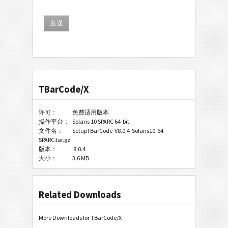
TBarCode/X
许可：
免费适用版本
操作平台：
Solaris 10 SPARC 64-bit
文件名：
SetupTBarCode-V8.0.4-Solaris10-64-
SPARC.tar.gz
版本：
8.0.4
大小：
3.6 MB
Related Downloads
More Downloads for TBarCode/X