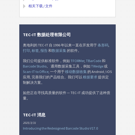
相关下载 / 文件
TEC-IT 数据处理有限公司
奥地利的 TEC-IT 自 1996 年以来一直在开发用于
条形码
,
打印
,
标签
,
报告
和
数据采集
的软件。
我们公司提供标准软件，例如
TFORMer
,
TBarCode
和
Barcode Studio
。 通用数据采集工具，例如
TWedge
或
Scan-IT to Office
, 一个用于
移动数据收集
的 Android / iOS
应用, 完善我们的产品组合。我们可以
根据要求
提供定
制解决方案。
如您正在寻找高质量的软件 — TEC-IT 成功提供了这种质
量。
TEC-IT 消息
2025/3/31
Introducing the Redesigned Barcode Studio V17.0