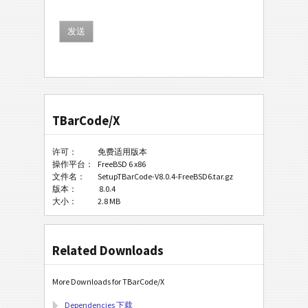
TBarCode/X
许可：
免费适用版本
操作平台：
FreeBSD 6 x86
文件名：
SetupTBarCode-V8.0.4-FreeBSD6.tar.gz
版本：
8.0.4
大小：
2.8 MB
Related Downloads
More Downloads for TBarCode/X
Dependencies 下载