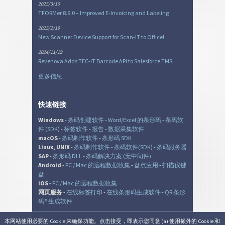
2025/3/10
TFORMer 8.9.0 – Improved E-Invoicing and Labeling
2025/2/19
New Scanner Device Support for Scan-IT to Office!
2024/11/19
Revenova Adds TEC-IT Barcode API to Salesforce TMS
更多信息
快速链接
Windows
-
条码创建软件
-
Word/Excel 的条形码
-
条码软
件 (SDK)
-
标签软件
-
报告
-
数据采集软件
macOS
-
条码制作软件
-
条形码 SDK
Linux, UNIX
-
条码制作软件
-
条码软件(SDK)
-
条码服务器
SAP
-
条形码 DLL
-
条码解决方案 (无中间件)
Android
-
PC / Mac 的远程数据收集
-
盘点应用
-
扫描仪键
盘
iOS
-
PC / Mac 的远程数据收集
网页服务
-
在线标签打印
-
在线条形码生成软件
-
QR 条形
码® 生成软件
本网站使用必要的 Cookie 来确保功能。点击接受，即表示您同意 (a) 使用额外的 Cookie 和