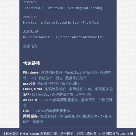
2025/3/10
TFORMer 8.9.0 – Improved E-Invoicing and Labeling
2025/2/19
New Scanner Device Support for Scan-IT to Office!
2024/11/19
Revenova Adds TEC-IT Barcode API to Salesforce TMS
更多信息
快速链接
Windows
-
条码创建软件
-
Word/Excel 的条形码
-
条码软
件 (SDK)
-
标签软件
-
报告
-
数据采集软件
macOS
-
条码制作软件
-
条形码 SDK
Linux, UNIX
-
条码制作软件
-
条码软件(SDK)
-
条码服务器
SAP
-
条形码 DLL
-
条码解决方案 (无中间件)
Android
-
PC / Mac 的远程数据收集
-
盘点应用
-
扫描仪键
盘
iOS
-
PC / Mac 的远程数据收集
网页服务
-
在线标签打印
-
在线条形码生成软件
-
QR 条形
码® 生成软件
本网站使用必要的 Cookie 来确保功能。点击接受，即表示您同意 (a) 使用额外的 Cookie 和