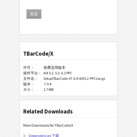
TBarCode/X
许可：
免费适用版本
操作平台：
AIX 5.2, 5.3, 6.1 PPC
文件名：
SetupTBarCode-V7.0.4-AIX5.2-PPC.tar.gz
版本：
7.0.4
大小：
1.7 MB
Related Downloads
More Downloads for TBarCode/X
Dependencies 下载