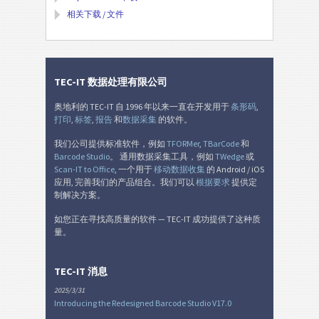
相关下载 / 文件
TEC-IT 数据处理有限公司
奥地利的 TEC-IT 自 1996 年以来一直在开发用于
条形码
,
打印
,
标签
,
报告
和
数据采集
的软件。
我们公司提供标准软件，例如
TFORMer
,
TBarCode
和
Barcode Studio
。 通用数据采集工具，例如
TWedge
或
Scan-IT to Office
, 一个用于
移动数据收集
的 Android / iOS
应用, 完善我们的产品组合。我们可以
根据要求
提供定
制解决方案。
如您正在寻找高质量的软件 — TEC-IT 成功提供了这种质
量。
TEC-IT 消息
2025/3/31
Introducing the Redesigned Barcode Studio V17.0