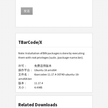
TBarCode/X
Note: Installation of BIN packages is done by executing
them with root privileges (sudo ./package-name.bin).
许可：
免费适用版本
操作平台：
Ubuntu 16 amd64
文件名：
tbarcodex-11.17.4-30740-ubuntu-16-
amd64.bin
版本：
11.17.4
大小：
4.4 MB
Related Downloads