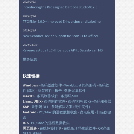
2025/3/31
Introducing the Redesigned Barcode Studio V17.0
2025/3/10
TFORMer 8.9.0 – Improved E-Invoicing and Labeling
2025/2/19
New Scanner Device Support for Scan-IT to Office!
2024/11/19
Revenova Adds TEC-IT Barcode API to Salesforce TMS
更多信息
快速链接
Windows
-
条码创建软件
-
Word/Excel 的条形码
-
条码软
件 (SDK)
-
标签软件
-
报告
-
数据采集软件
macOS
-
条码制作软件
-
条形码 SDK
Linux, UNIX
-
条码制作软件
-
条码软件(SDK)
-
条码服务器
SAP
-
条形码 DLL
-
条码解决方案 (无中间件)
Android
-
PC / Mac 的远程数据收集
-
盘点应用
-
扫描仪键
盘
iOS
-
PC / Mac 的远程数据收集
网页服务
-
在线标签打印
-
在线条形码生成软件
-
QR 条形
码® 生成软件