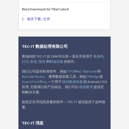
More Downloads for TBarCode/X
相关下载 / 文件
TEC-IT 数据处理有限公司
奥地利的 TEC-IT 自 1996 年以来一直在开发用于
条形码
,
打印
,
标签
,
报告
和
数据采集
的软件。
我们公司提供标准软件，例如
TFORMer
,
TBarCode
和
Barcode Studio
。 通用数据采集工具，例如
TWedge
或
Scan-IT to Office
, 一个用于
移动数据收集
的 Android / iOS
应用, 完善我们的产品组合。我们可以
根据要求
提供定
制解决方案。
如您正在寻找高质量的软件 — TEC-IT 成功提供了这种质
量。
TEC-IT 消息