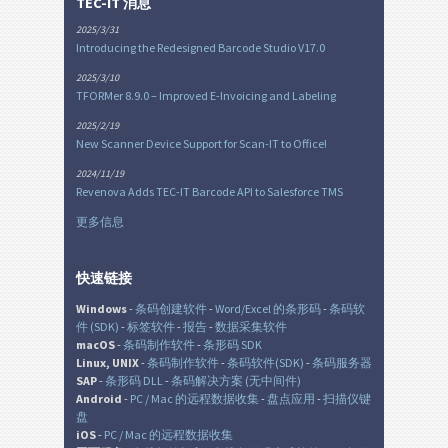
TEC-IT 消息
2025/3/31
Introducing the Redesigned Barcode Studio V17.0
2025/3/10
TFORMer 8.9.0 – Improved E-Invoicing and Labeling
2025/2/19
New Scanner Device Support for Scan-IT to Office!
2024/11/19
Revenova Adds TEC-IT Barcode API to Salesforce TMS
更多信息
快速链接
Windows
-
条码创建软件
-
Word/Excel 的条形码
-
条码软
件 (SDK)
-
标签软件
-
报告
-
数据采集软件
macOS
-
条码制作软件
-
条形码 SDK
Linux, UNIX
-
条码制作软件
-
条码软件(SDK)
-
条码服务器
SAP
-
条形码 DLL
-
条码解决方案 (无中间件)
Android
-
PC / Mac 的远程数据收集
-
盘点应用
-
扫描仪键
盘
iOS
-
PC / Mac 的远程数据收集