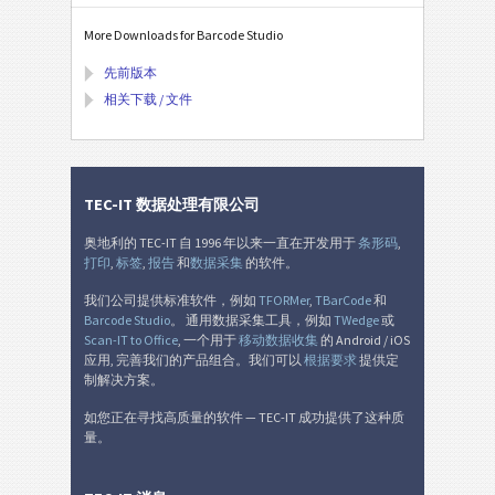
More Downloads for Barcode Studio
先前版本
相关下载 / 文件
TEC-IT 数据处理有限公司
奥地利的 TEC-IT 自 1996 年以来一直在开发用于
条形码
,
打印
,
标签
,
报告
和
数据采集
的软件。
我们公司提供标准软件，例如
TFORMer
,
TBarCode
和
Barcode Studio
。 通用数据采集工具，例如
TWedge
或
Scan-IT to Office
, 一个用于
移动数据收集
的 Android / iOS
应用, 完善我们的产品组合。我们可以
根据要求
提供定
制解决方案。
如您正在寻找高质量的软件 — TEC-IT 成功提供了这种质
量。