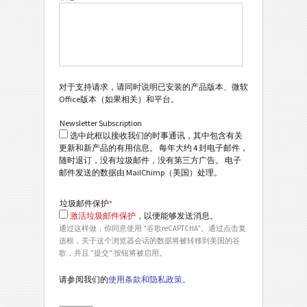
对于支持请求，请同时说明已安装的产品版本、微软
Office版本（如果相关）和平台。
Newsletter Subscription
选中此框以接收我们的时事通讯，其中包含有关
更新和新产品的有用信息。 每年大约 4 封电子邮件，
随时退订，没有垃圾邮件，没有第三方广告。 电子
邮件发送的数据由 MailChimp（美国）处理。
垃圾邮件保护
*
激活垃圾邮件保护
，以便能够发送消息。
通过这样做，你同意使用 "谷歌reCAPTCHA"。通过点击复
选框，关于这个浏览器会话的数据将被转移到美国的谷
歌，并且 "提交" 按钮将被启用。
请参阅我们的
使用条款和隐私政策。