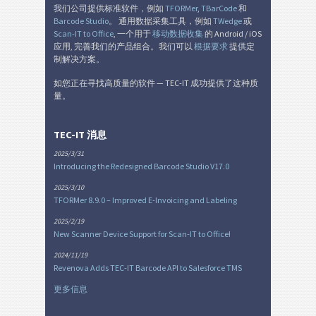
我们公司提供标准软件，例如
TFORMer
,
TBarCode
和
Barcode Studio
。 通用数据采集工具，例如
TWedge
或
Scan-IT to Office
, 一个用于
移动数据收集
的 Android / iOS
应用, 完善我们的产品组合。我们可以
根据要求
提供定
制解决方案。
如您正在寻找高质量的软件 — TEC-IT 成功提供了这种质
量。
TEC-IT 消息
2025/3/31
Introducing the Redesigned Barcode Studio V17.0
2025/3/10
TFORMer 8.9.0 – Improved E-Invoicing and Labeling
2025/2/19
New Scanner Device Support for Scan-IT to Office!
2024/11/19
Revenova Adds TEC-IT Barcode API to Salesforce TMS
更多信息