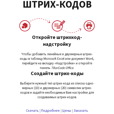
ШТРИХ-КОДОВ
Откройте штрихкод-
надстройку
Чтобы добавить линейные и двухмерные штрих-
коды в таблицу Microsoft Excel или документ Word,
перейдите на вкладку «Надстройки» и откройте
панель
TBarCode Office
.
Создайте штрих-коды
Выберите нужный тип штрих-кода из списка одно­
мерных (1D) и двух­мер­ных (2D) символик штрих-
кодов и задайте не­об­хо­ди­мые Вам на­строй­ки для
создаваемых штрих-кодов.
Скачать
|
Подробнее
|
Цены
|
Заказать