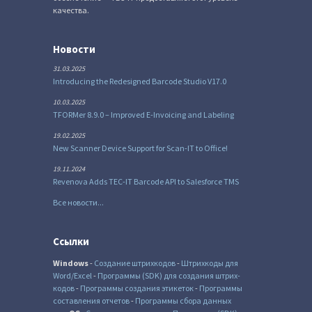
качества.
Новости
31.03.2025
Introducing the Redesigned Barcode Studio V17.0
10.03.2025
TFORMer 8.9.0 – Improved E-Invoicing and Labeling
19.02.2025
New Scanner Device Support for Scan-IT to Office!
19.11.2024
Revenova Adds TEC-IT Barcode API to Salesforce TMS
Все новости...
Ссылки
Windows
-
Создание штрихкодов
-
Штрихкоды для
Word/Excel
-
Программы (SDK) для создания штрих-
кодов
-
Программы создания этикеток
-
Программы
составления отчетов
-
Программы сбора данных