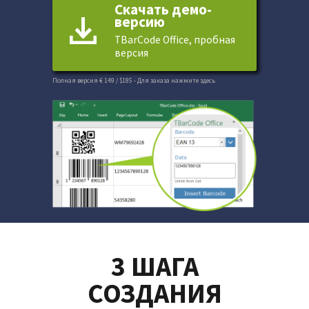
Скачать демо-
версию
TBarCode Office, пробная
версия
Полная версия € 149 / $185
- Для заказа нажмите здесь
3 ШАГА
СОЗДАНИЯ