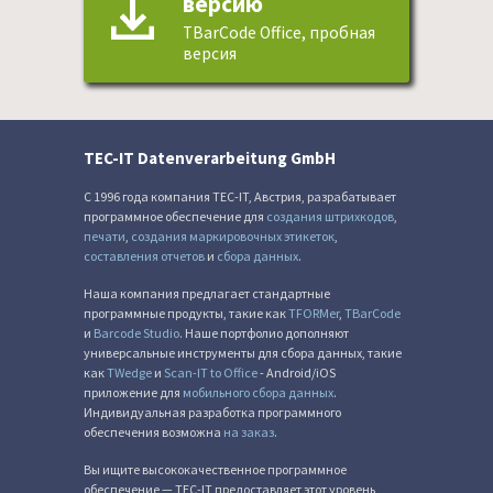
версию
TBarCode Office, пробная
версия
TEC-IT Datenverarbeitung GmbH
С 1996 года компания TEC-IT, Австрия, разрабатывает
программное обеспечение для
создания штрихкодов
,
печати
,
создания маркировочных этикеток
,
составления отчетов
и
сбора данных
.
Наша компания предлагает стандартные
программные продукты, такие как
TFORMer
,
TBarCode
и
Barcode Studio
. Наше портфолио дополняют
универсальные инструменты для сбора данных, такие
как
TWedge
и
Scan-IT to Office
- Android/iOS
приложение для
мобильного сбора данных
.
Индивидуальная разработка программного
обеспечения возможна
на заказ
.
Вы ищите высококачественное программное
обеспечение — TEC-IT предоставляет этот уровень