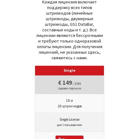
Каждая лицензия включает
поддержку всех типов
штрихкодов (линейные
штрихкоды, двумерные
штрихкоды, GS1 DataBar,
составные коды и т. д.). Все
лицензии являются бессрочными
и требуют только одноразовой
оплаты лицензии. Для получения
лицензий, не указанных здесь,
свяжитесь с нами.
Single
€ 149
/ $185
годовая подписка
1D и
2D штрих-кодов
Single License
для 1 пользователя