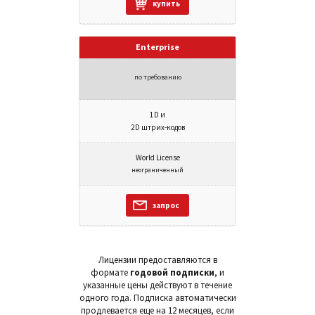
купить
Enterprise
по требованию
1D и
2D штрих-кодов
World License
неограниченный
запрос
Лицензии предоставляются в
формате
годовой подписки
, и
указанные цены действуют в течение
одного года. Подписка автоматически
продлевается еще на 12 месяцев, если