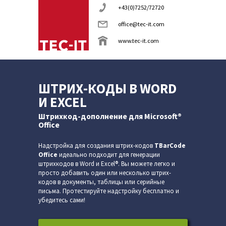
+43(0)7252/72720
office@tec-it.com
www.tec-it.com
ШТРИХ-КОДЫ В WORD
И EXCEL
Штрихкод-дополнение для Microsoft®
Office
Надстройка для создания штрих-кодов
TBarCode
Office
идеально под­хо­дит для генерации
штрихкодов в Word и Excel®. Вы можете легко и
просто добавить один или не­сколь­ко штрих-
кодов в документы, таблицы или се­рий­ные
письма. Протестируйте над­строй­ку бесплатно и
убедитесь сами!