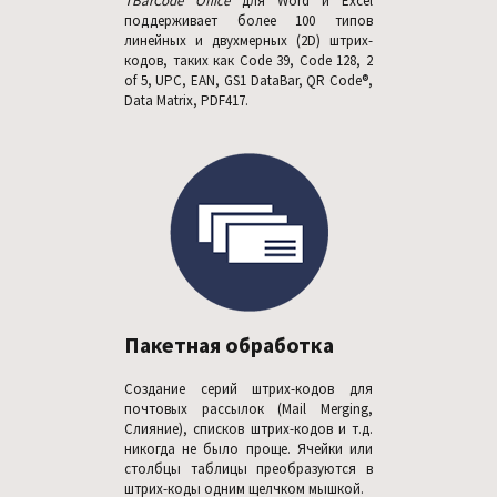
TBarCode Office
для Word и Excel
поддерживает более 100 типов
линейных и двухмерных (2D) штрих-
кодов, таких как Code 39, Code 128, 2
of 5, UPC, EAN, GS1 DataBar, QR Code®,
Data Matrix, PDF417.
Пакетная обработка
Создание серий штрих-кодов для
почтовых рассылок (Mail Merging,
Слияние), списков штрих-кодов и т.д.
никогда не было проще. Ячейки или
столбцы таблицы преобразуются в
штрих-коды одним щелчком мышкой.