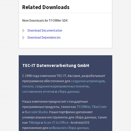
Related Downloads
More Downloads for TFORMer SDK
Download Documentation
Download Dependencies
TEC-IT Datenverarbeitung GmbH
С 1996 года компания TEC-IT, Австрия, разрабатывает
программное обеспечение для
создания штрихкодов
,
печати
,
создания маркировочных этикеток
,
составления отчетов
и
сбора данных
.
Наша компания предлагает стандартные
программные продукты, такие как
TFORMer
,
TBarCode
и
Barcode Studio
. Наше портфолио дополняют
универсальные инструменты для сбора данных, такие
как
TWedge
и
Scan-IT to Office
- Android/iOS
приложение для
мобильного сбора данных
.