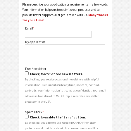
Please describe your application or requirements in a few words.
Your information helps us to optimize our products and to
provide better support. Just get in touch with us.
Many thanks
for your time!
Email
*
My Application
Free Newsletter
Check
, to receive
free newsletters
.
By checking, you receive occasional newsletters with helpful
information. Free, unsubscribe anytime, no spam, no third-
party ads, your information is treated as confidential. Your email
address is transferred to MailChimp, a reputable newsletter
processor in the USA.
Spam Check
*
Check
, to
enable the 'Send' button
.
By checking, you agree to use 'Google reCAPTCHA' for spam
protection and that data about this browser session will be