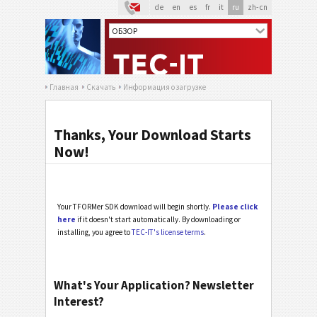
de
en
es
fr
it
ru
zh-cn
Главная
Скачать
Информация о загрузке
Thanks, Your Download Starts
Now!
Your TFORMer SDK download will begin shortly.
Please click
here
if it doesn't start automatically. By downloading or
installing, you agree to
TEC-IT's license terms
.
What's Your Application? Newsletter
Interest?