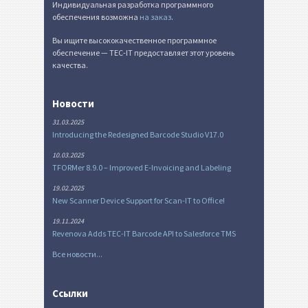
Индивидуальная разработка программного
обеспечения возможна
на заказ
.
Вы ищите высококачественное программное
обеспечение — TEC-IT предоставляет этот уровень
качества.
Новости
31.03.2025
Introducing the Redesigned Barcode Studio V17.0
10.03.2025
TFORMer 8.9.0 – Improved E-Invoicing and Labeling
19.02.2025
New Scanner Device Support for Scan-IT to Office!
19.11.2024
Revenova Adds TEC-IT Barcode API to Salesforce TMS
Все новости...
Ссылки