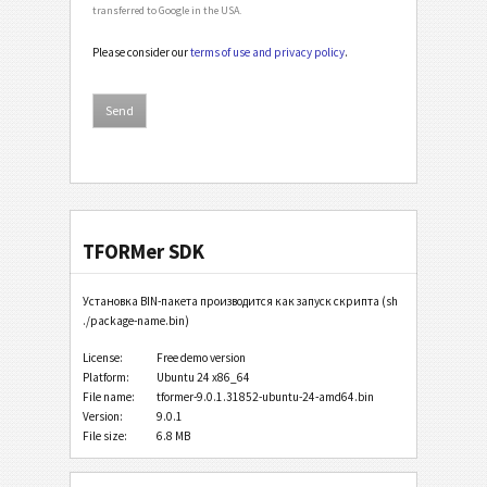
transferred to Google in the USA.
Please consider our
terms of use and privacy policy
.
TFORMer SDK
Установка BIN-пакета производится как запуск скрипта (sh
./package-name.bin)
License:
Free demo version
Platform:
Ubuntu 24 x86_64
File name:
tformer-9.0.1.31852-ubuntu-24-amd64.bin
Version:
9.0.1
File size:
6.8 MB