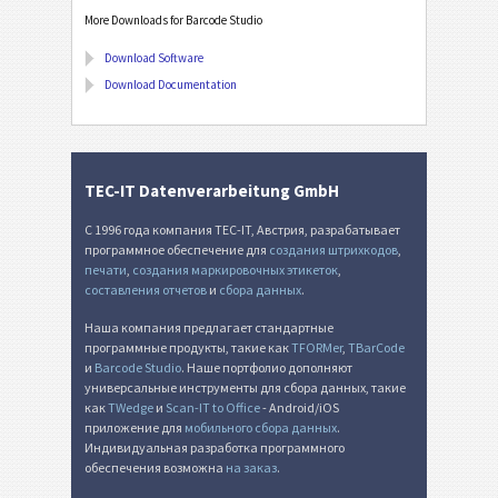
More Downloads for Barcode Studio
Download Software
Download Documentation
TEC-IT Datenverarbeitung GmbH
С 1996 года компания TEC-IT, Австрия, разрабатывает
программное обеспечение для
создания штрихкодов
,
печати
,
создания маркировочных этикеток
,
составления отчетов
и
сбора данных
.
Наша компания предлагает стандартные
программные продукты, такие как
TFORMer
,
TBarCode
и
Barcode Studio
. Наше портфолио дополняют
универсальные инструменты для сбора данных, такие
как
TWedge
и
Scan-IT to Office
- Android/iOS
приложение для
мобильного сбора данных
.
Индивидуальная разработка программного
обеспечения возможна
на заказ
.