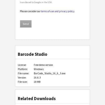
transferred to Google in the USA.
Please consider our
terms of use and privacy policy
.
Barcode Studio
License:
Free demo version
Platform:
Windows
File name:
BarCode_Studio_16_6_3.exe
Version:
16.6.3
File size:
18 MB
Related Downloads