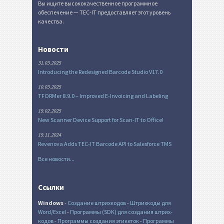
Вы ищите высококачественное программное
обеспечение — TEC-IT предоставляет этот уровень
качества.
Новости
31.03.2025
Introducing the Redesigned Barcode Studio V17.0
10.03.2025
TFORMer 8.9.0 – Improved E-Invoicing and Labeling
19.02.2025
New Scanner Device Support for Scan-IT to Office!
19.11.2024
Revenova Adds TEC-IT Barcode API to Salesforce TMS
Все новости...
Ссылки
Windows
-
Создание штрихкодов
-
Штрихкоды для
Word/Excel
-
Программы (SDK) для создания штрих-
кодов
-
Программы создания этикеток
-
Программы