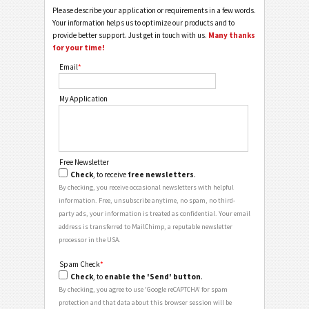
Please describe your application or requirements in a few words.
Your information helps us to optimize our products and to
provide better support. Just get in touch with us.
Many thanks
for your time!
Email
*
My Application
Free Newsletter
Check
, to receive
free newsletters
.
By checking, you receive occasional newsletters with helpful
information. Free, unsubscribe anytime, no spam, no third-
party ads, your information is treated as confidential. Your email
address is transferred to MailChimp, a reputable newsletter
processor in the USA.
Spam Check
*
Check
, to
enable the 'Send' button
.
By checking, you agree to use 'Google reCAPTCHA' for spam
protection and that data about this browser session will be