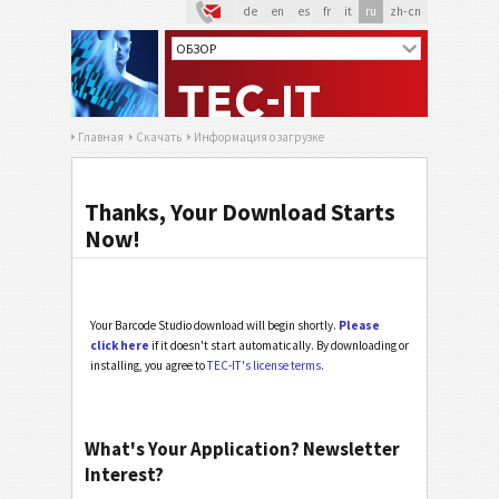
de
en
es
fr
it
ru
zh-cn
Главная
Скачать
Информация о загрузке
Thanks, Your Download Starts
Now!
Your Barcode Studio download will begin shortly.
Please
click here
if it doesn't start automatically. By downloading or
installing, you agree to
TEC-IT's license terms
.
What's Your Application? Newsletter
Interest?