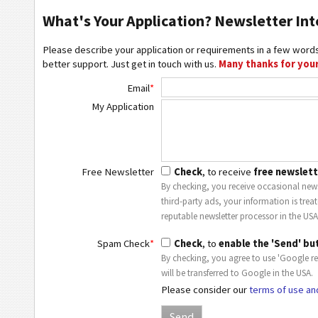
What's Your Application? Newsletter Int
Please describe your application or requirements in a few words
better support. Just get in touch with us.
Many thanks for your
Email
*
My Application
Free Newsletter
Check
, to receive
free newslett
By checking, you receive occasional news
third-party ads, your information is trea
reputable newsletter processor in the USA
Spam Check
*
Check
, to
enable the 'Send' bu
By checking, you agree to use 'Google r
will be transferred to Google in the USA.
Please consider our
terms of use an