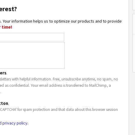
erest?
. Your information helps us to optimize our products and to provide
 time!
ers
.
letters with helpful information. Free, unsubscribe anytime, no spam, no
ted as confidential. Your email address is transferred to MailChimp, a
.
tton
.
eCAPTCHA' for spam protection and that data about this browser session
d privacy policy
.