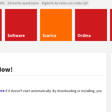
902
Etichette spedizione
Biglietti da visita con codici QR
Software
Scarica
Ordina
Now!
ere
if it doesn't start automatically. By downloading or installing, you