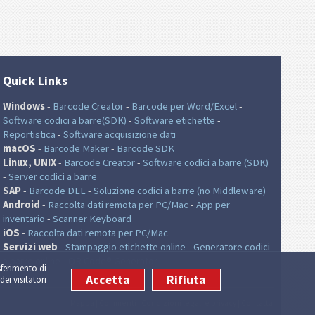
Quick Links
Windows
-
Barcode Creator
-
Barcode per Word/Excel
-
Software codici a barre(SDK)
-
Software etichette
-
Reportistica
-
Software acquisizione dati
macOS
-
Barcode Maker
-
Barcode SDK
Linux, UNIX
-
Barcode Creator
-
Software codici a barre (SDK)
-
Server codici a barre
SAP
-
Barcode DLL
-
Soluzione codici a barre (no Middleware)
Android
-
Raccolta dati remota per PC/Mac
-
App per
inventario
-
Scanner Keyboard
iOS
-
Raccolta dati remota per PC/Mac
Servizi web
-
Stampaggio etichette online
-
Generatore codici
a barre online
-
QR Code® Generator
sferimento di
Accetta
Rifiuta
dei visitatori
Mappa
|
Commenti
|
Condizioni legali e privacy
|
Contatta