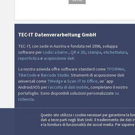
TEC-IT Datenverarbeitung GmbH
TEC-IT, con sede in Austria e fondata nel 1996, sviluppa
software per
codici a barre
,
QR e 2D
,
stampa
,
etichettatura
,
reportistica
e
acquisizione dati
.
La nostra azienda offre software standard come
TFORMer
,
TBarCode
e
Barcode Studio
. Strumenti di acquisizione dati
universali come
TWedge
o
Scan-IT to Office
, un´app
Android/iOS per
raccolta di dati mobile
, completano il nostro
portafoglio. Sono disponibili soluzioni personalizzate
su
richiesta
.
Stai cercando un software di alta qualità – TEC-IT ti soddisferà
Questo sito utilizza i cookie necessari per garantirne la fun
completamente.
dati a terze parti negli Stati Uniti. Il trasferimento dei dati 
e la fornitura di funzionalità dei social media. Per saperne 
© TEC-IT Datenverarbeitung GmbH, Austria