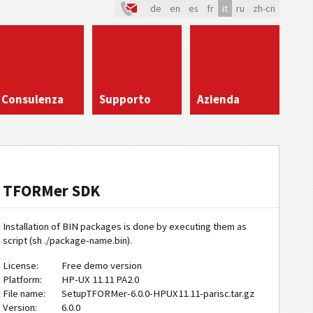
de
en
es
fr
it
ru
zh-cn
Consulenza
Supporto
Azienda
TFORMer SDK
Installation of BIN packages is done by executing them as
script (sh ./package-name.bin).
License:
Free demo version
Platform:
HP-UX 11.11 PA2.0
File name:
SetupTFORMer-6.0.0-HPUX11.11-parisc.tar.gz
Version:
6.0.0