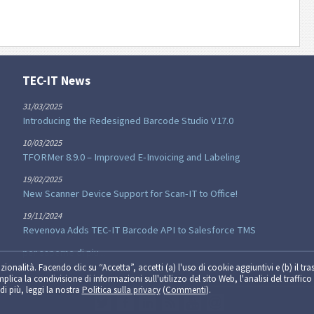
TEC-IT News
31/03/2025
Introducing the Redesigned Barcode Studio V17.0
10/03/2025
TFORMer 8.9.0 – Improved E-Invoicing and Labeling
19/02/2025
New Scanner Device Support for Scan-IT to Office!
19/11/2024
Revenova Adds TEC-IT Barcode API to Salesforce TMS
per saperne di piu...
zionalità. Facendo clic su “Accetta”, accetti (a) l'uso di cookie aggiuntivi e (b) il tra
implica la condivisione di informazioni sull'utilizzo del sito Web, l'analisi del traffico 
di più, leggi la nostra
Politica sulla privacy
(
Commenti
).