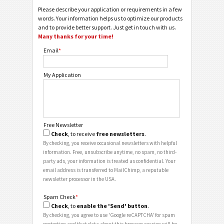
Please describe your application or requirements in a few
words. Your information helps us to optimize our products
and to provide better support. Just get in touch with us.
Many thanks for your time!
Email
*
My Application
Free Newsletter
Check
, to receive
free newsletters
.
By checking, you receive occasional newsletters with helpful
information. Free, unsubscribe anytime, no spam, no third-
party ads, your information is treated as confidential. Your
email address is transferred to MailChimp, a reputable
newsletter processor in the USA.
Spam Check
*
Check
, to
enable the 'Send' button
.
By checking, you agree to use 'Google reCAPTCHA' for spam
protection and that data about this browser session will be