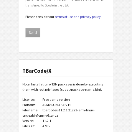
transferred to Google in the USA.
Please consider our
terms of use and privacy policy
.
TBarCode/X
Note: Installation of BIN packages is done by executing
them with root privileges (sudo ./package-name.bin).
License:
Free demo version
Platform:
ARMv6 GNU EABI HF
File name:
tbarcodex-11.2.1.21223-arm-linux-
gnueabihf-armv6.tar.gz
Version:
11.2.1
File size:
4 MB