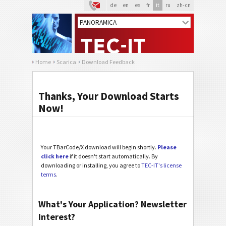
de
en
es
fr
it
ru
zh-cn
Home
Scarica
Download Feedback
Thanks, Your Download Starts
Now!
Your TBarCode/X download will begin shortly.
Please
click here
if it doesn't start automatically. By
downloading or installing, you agree to
TEC-IT's license
terms
.
What's Your Application? Newsletter
Interest?