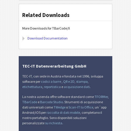
Related Downloads
More Downloads for TBarCode/X
Download Documentation
TEC-IT Datenverarbeitung GmbH
TEC-IT, con sede in Austria e fondata nel 1996, sviluppa
software per
codici a barre
,
QR e 2D
,
stampa
,
etichettatura
,
reportistica
e
acquisizione dati
.
La nostra azienda offre software standard come
TFORMer
,
TBarCode
e
Barcode Studio
. Strumenti di acquisizione
dati universali come
TWedge
o
Scan-IT to Office
, un´app
Android/iOS per
raccolta di dati mobile
, completano il
nostro portafoglio. Sono disponibili soluzioni
personalizzate
su richiesta
.