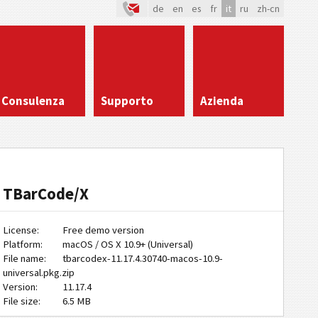
de
en
es
fr
it
ru
zh-cn
Consulenza
Supporto
Azienda
TBarCode/X
License:
Free demo version
Platform:
macOS / OS X 10.9+ (Universal)
File name:
tbarcodex-11.17.4.30740-macos-10.9-
universal.pkg.zip
Version:
11.17.4
File size:
6.5 MB