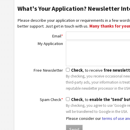
What's Your Application? Newsletter Int
Please describe your application or requirements in a few words
better support. Just get in touch with us.
Many thanks for your
Email
*
My Application
Free Newsletter
Check
, to receive
free newslett
By checking, you receive occasional news
third-party ads, your information is trea
reputable newsletter processor in the USA
Spam Check
*
Check
, to
enable the 'Send' bu
By checking, you agree to use 'Google r
will be transferred to Google in the USA.
Please consider our
terms of use an