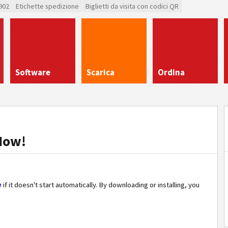
902
Etichette spedizione
Biglietti da visita con codici QR
Software
Scarica
Ordina
Now!
e
if it doesn't start automatically. By downloading or installing, you