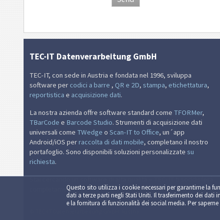
TEC-IT Datenverarbeitung GmbH
TEC-IT, con sede in Austria e fondata nel 1996, sviluppa
software per
codici a barre
,
QR e 2D
,
stampa
,
etichettatura
,
reportistica
e
acquisizione dati
.
La nostra azienda offre software standard come
TFORMer
,
TBarCode
e
Barcode Studio
. Strumenti di acquisizione dati
universali come
TWedge
o
Scan-IT to Office
, un´app
Android/iOS per
raccolta di dati mobile
, completano il nostro
portafoglio. Sono disponibili soluzioni personalizzate
su
richiesta
.
Stai cercando un software di alta qualità – TEC-IT ti soddisferà
Questo sito utilizza i cookie necessari per garantirne la fun
completamente.
dati a terze parti negli Stati Uniti. Il trasferimento dei dati 
e la fornitura di funzionalità dei social media. Per saperne 
© TEC-IT Datenverarbeitung GmbH, Austria