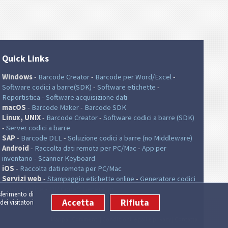
Quick Links
Windows
-
Barcode Creator
-
Barcode per Word/Excel
-
Software codici a barre(SDK)
-
Software etichette
-
Reportistica
-
Software acquisizione dati
macOS
-
Barcode Maker
-
Barcode SDK
Linux, UNIX
-
Barcode Creator
-
Software codici a barre (SDK)
-
Server codici a barre
SAP
-
Barcode DLL
-
Soluzione codici a barre (no Middleware)
Android
-
Raccolta dati remota per PC/Mac
-
App per
inventario
-
Scanner Keyboard
iOS
-
Raccolta dati remota per PC/Mac
Servizi web
-
Stampaggio etichette online
-
Generatore codici
a barre online
-
QR Code® Generator
sferimento di
Accetta
Rifiuta
dei visitatori
Mappa
|
Commenti
|
Condizioni legali e privacy
|
Contatta