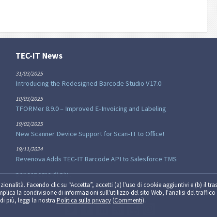
TEC-IT News
31/03/2025
Introducing the Redesigned Barcode Studio V17.0
10/03/2025
TFORMer 8.9.0 – Improved E-Invoicing and Labeling
19/02/2025
New Scanner Device Support for Scan-IT to Office!
19/11/2024
Revenova Adds TEC-IT Barcode API to Salesforce TMS
per saperne di piu...
zionalità. Facendo clic su “Accetta”, accetti (a) l'uso di cookie aggiuntivi e (b) il tra
implica la condivisione di informazioni sull'utilizzo del sito Web, l'analisi del traffico 
di più, leggi la nostra
Politica sulla privacy
(
Commenti
).