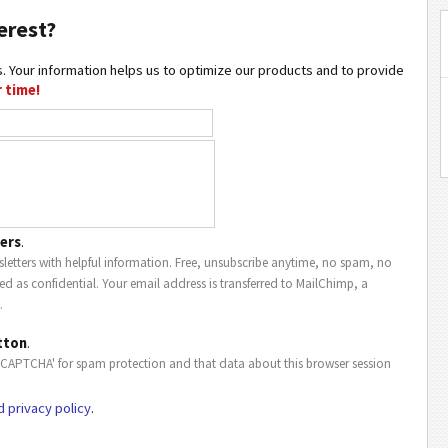
erest?
. Your information helps us to optimize our products and to provide
 time!
ers
.
letters with helpful information. Free, unsubscribe anytime, no spam, no
ted as confidential. Your email address is transferred to MailChimp, a
.
tton
.
eCAPTCHA' for spam protection and that data about this browser session
d privacy policy
.