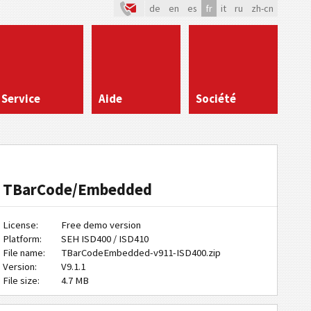
de
en
es
fr
it
ru
zh-cn
Service
Aide
Société
TBarCode/Embedded
License:
Free demo version
Platform:
SEH ISD400 / ISD410
File name:
TBarCodeEmbedded-v911-ISD400.zip
Version:
V9.1.1
File size:
4.7 MB