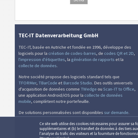
TEC-IT Datenverarbeitung GmbH
TEC-IT, basée en Autriche et fondée en 1996, développe des
logiciels pour la
création de codes-barres
, de
codes QR et 2D
,
l'impression d'étiquettes
, la
génération de rapports
et la
collecte de données
.
Notre société propose des logiciels standard tels que
TFORMer
,
TBarCode
et
Barcode Studio
. Des outils universels
d'acquisition de données comme
TWedge
ou
Scan-IT to Office
,
une application Android/iOS pour la
collecte de données
mobile
, complètent notre portefeuille.
De solutions personnalisées sont disponibles
sur demande
.
Ce site web utilise des cookies nécessaires pour assurer sa f
supplémentaires et (b) le transfert de données à des tiers au
l'analyse du trafic des visiteurs et la fourniture de fonction