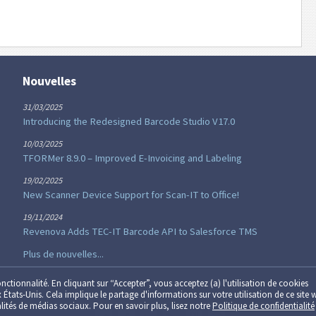
Nouvelles
31/03/2025
Introducing the Redesigned Barcode Studio V17.0
10/03/2025
TFORMer 8.9.0 – Improved E-Invoicing and Labeling
19/02/2025
New Scanner Device Support for Scan-IT to Office!
19/11/2024
Revenova Adds TEC-IT Barcode API to Salesforce TMS
Plus de nouvelles...
onctionnalité. En cliquant sur “Accepter”, vous acceptez (a) l'utilisation de cookies
x États-Unis. Cela implique le partage d'informations sur votre utilisation de ce site 
nalités de médias sociaux. Pour en savoir plus, lisez notre
Politique de confidentialité