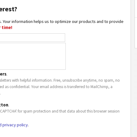
erest?
. Your information helps us to optimize our products and to provide
 time!
ers
.
letters with helpful information. Free, unsubscribe anytime, no spam, no
ted as confidential. Your email address is transferred to MailChimp, a
.
tton
.
eCAPTCHA' for spam protection and that data about this browser session
d privacy policy
.