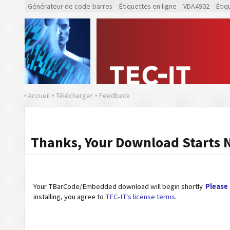
Générateur de code-barres
Étiquettes en ligne
VDA4902
Étiq
Accueil
Télécharger
Feedback
Thanks, Your Download Starts 
Your TBarCode/Embedded download will begin shortly.
Please 
installing, you agree to
TEC-IT's license terms
.