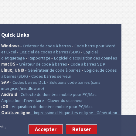
Quick Links
Windows
-
Créateur de code à barres
-
Code barre pour Word
et Excel
-
Logiciel de codes à barres (SDK)
-
Logiciel
d'étiquetage
-
Rapportage
-
Logiciel d'acquisition des données
macOS
-
Créateur de code à barres
-
Code à barres SDK
Linux, UNIX
-
Générateur de code à barres
-
Logiciel de codes
à barres (SDK)
-
Codes barres serveur
SAP
-
Codes barres DLL
-
Solutions code barres (sans
intergiciel/middleware)
Android
-
Collecte de données mobile pour PC/Mac
-
Application d'inventaire
-
Clavier du scanneur
iOS
-
Acquisition de données mobile pour PC/Mac
Outils en ligne
-
Impression d'étiquettes en ligne
-
Générateur
de code á barres en ligne
-
Générateur de codes QR
web,
Accepter
Refuser