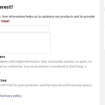
erest?
. Your information helps us to optimize our products and to provide
 time!
ers
.
letters with helpful information. Free, unsubscribe anytime, no spam, no
ted as confidential. Your email address is transferred to MailChimp, a
.
tton
.
eCAPTCHA' for spam protection and that data about this browser session
d privacy policy
.