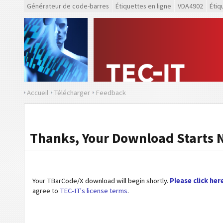
Générateur de code-barres
Étiquettes en ligne
VDA4902
Étiq
Accueil
Télécharger
Feedback
Thanks, Your Download Starts 
Your TBarCode/X download will begin shortly.
Please click her
agree to
TEC-IT's license terms
.