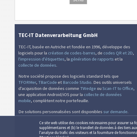
TEC-IT Datenverarbeitung GmbH
TEC-IT, basée en Autriche et fondée en 1996, développe des
logiciels pour la
création de codes-barres
, de
codes QR et 2D
,
l'impression d'étiquettes
, la
génération de rapports
et la
collecte de données
.
Notre société propose des logiciels standard tels que
TFORMer
,
TBarCode
et
Barcode Studio
. Des outils universels
d'acquisition de données comme
TWedge
ou
Scan-IT to Office
,
une application Android/iOS pour la
collecte de données
mobile
, complètent notre portefeuille.
De solutions personnalisées sont disponibles
sur demande
.
Ce site web utilise des cookies nécessaires pour assurer sa f
supplémentaires et (b) le transfert de données à des tiers au
l'analyse du trafic des visiteurs et la fourniture de fonction