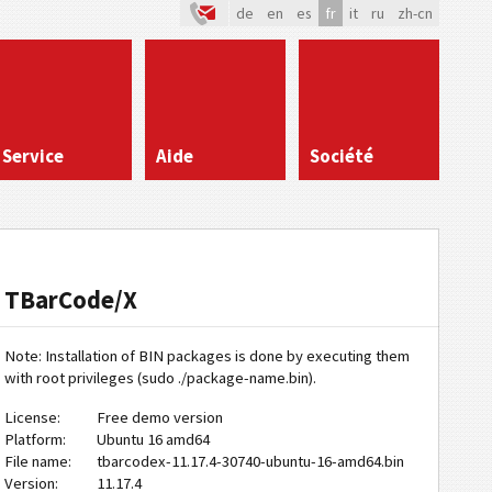
de
en
es
fr
it
ru
zh-cn
Service
Aide
Société
TBarCode/X
Note: Installation of BIN packages is done by executing them
with root privileges (sudo ./package-name.bin).
License:
Free demo version
Platform:
Ubuntu 16 amd64
File name:
tbarcodex-11.17.4-30740-ubuntu-16-amd64.bin
Version:
11.17.4