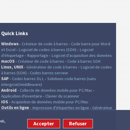
Quick Links
Windows
-
Créateur de code à barres
-
Code barre pour Word
et Excel
-
Logiciel de codes à barres (SDK)
-
Logiciel
d'étiquetage
-
Rapportage
-
Logiciel d'acquisition des données
macOS
-
Créateur de code à barres
-
Code à barres SDK
Linux, UNIX
-
Générateur de code à barres
-
Logiciel de codes
à barres (SDK)
-
Codes barres serveur
SAP
-
Codes barres DLL
-
Solutions code barres (sans
intergiciel/middleware)
Android
-
Collecte de données mobile pour PC/Mac
-
Application d'inventaire
-
Clavier du scanneur
iOS
-
Acquisition de données mobile pour PC/Mac
Outils en ligne
-
Impression d'étiquettes en ligne
-
Générateur
de code á barres en ligne
-
Générateur de codes QR
web,
Accepter
Refuser