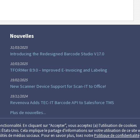
Nouvelles
31/03/2025
Introducing the Redesigned Barcode Studio V17.0
10/03/2025
TFORMer 8.9.0 – Improved E-Invoicing and Labeling
19/02/2025
New Scanner Device Support for Scan-IT to Office!
19/11/2024
Revenova Adds TEC-IT Barcode API to Salesforce TMS
Plus de nouvelles...
onctionnalité. En cliquant sur “Accepter”, vous acceptez (a) l'utilisation de cookies
x États-Unis. Cela implique le partage d'informations sur votre utilisation de ce site 
nalités de médias sociaux. Pour en savoir plus, lisez notre
Politique de confidentialité