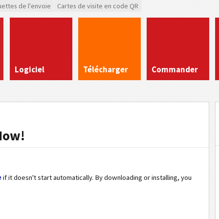
uettes de l'envoie
Cartes de visite en code QR
Logiciel
Télécharger
Commander
Now!
e
if it doesn't start automatically. By downloading or installing, you