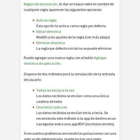
Reglas de simulación
. Al dar un toque sobre el nombre de
cualquier regla aparecen las siguientes opciones:
Activar regla
Esta opción la activa como regla por defecto.
Editar directiva
Modifica los ajustes de la regla (ver más abajo)
Eliminar directiva
La regla por defecto inicial no se puede eliminar
Puede agregar una nueva regla con el botón
Agregar
directiva de aplicación
.
Dispone de dos métodos para la simulación de la entrada
de usuario:
Todas las teclas a la vez
Los datos recibidos se envían como una única
cadena de texto.
Una tecla cada vez
Los datos recibidos se envían tecla a tecla. Se
recomienda este método si la app de destino es un
navegador web o una app RDP (escritorio remoto).
Si encuentra problemas enviando las pulsaciones con una
aplicación determinada, puede incluir una regla