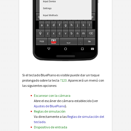
Si el teclado BluePiano es visible puede dar un toque
prolongado sobre la tecla
?123
. Aparecerá un menú con
las siguientes opciones:
Escanear con la cámara
Abre el escáner de cámara establecido (ver
Ajustes de BluePiano
).
Reglas de simulación
Va directamente a las
Reglas de simulación del
teclado
.
Dispositivo de entrada