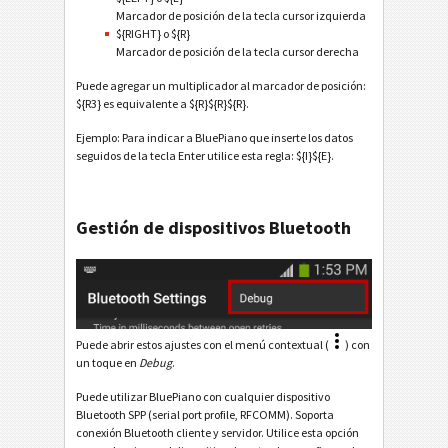
Marcador de posición de la tecla cursor izquierda
${RIGHT} o ${R}
Marcador de posición de la tecla cursor derecha
Puede agregar un multiplicador al marcador de posición:
${R3} es equivalente a ${R}${R}${R}.
Ejemplo: Para indicar a BluePiano que inserte los datos
seguidos de la tecla Enter utilice esta regla: ${I}${E}.
Gestión de dispositivos Bluetooth
Puede abrir estos ajustes con el menú contextual (
) con
un toque en
Debug
.
Puede utilizar BluePiano con cualquier dispositivo
Bluetooth SPP (serial port profile, RFCOMM). Soporta
conexión Bluetooth cliente y servidor. Utilice esta opción