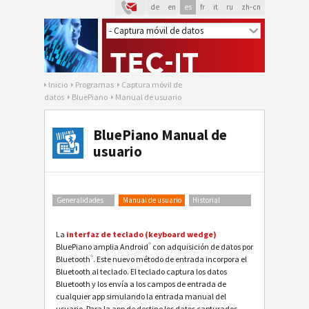
de
en
es
fr
it
ru
zh-cn
Inicio
Programas
Captura móvil de
datos
BluePiano
Manual de usuario
BluePiano Manual de
usuario
Generalidades
Manual de usuario
Historial
La
interfaz de teclado (keyboard wedge)
®
BluePiano amplia Android
con adquisición de datos por
®
Bluetooth
. Este nuevo método de entrada incorpora el
Bluetooth al teclado. El teclado captura los datos
Bluetooth y los envía a los campos de entrada de
cualquier app simulando la entrada manual del
usuario. Para la app de destino los datos capturados