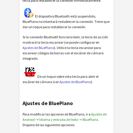
tecla para restablecer la conexión inmediatamente.
El dispositivo Bluetooth está suspendido,
BluePiano no intentará restablecer la conexión. Tiene que
dar un toque para restablecer la conexión.
Si la conexión Bluetooth funciona bien, la tecla de acción
mostrará la tecla escanear (se puede configurar en
Ajustes de BluePiano
). Utilice la tecla escanear para
escanear códigos de barras con el escáner de cámara
integrado.
De un toque sobre esta tecla para abrir el
escáner de cámara (ver
Ajustes de BluePiano
).
Ajustes de BluePiano
Para modificar las opciones de BluePiano, ir a
Ajustes de
Android
->
Idioma y entrada de texto
->
BluePiano
.
Dispone de las siguientes opciones: