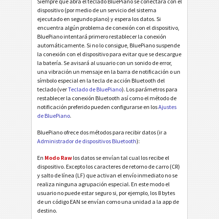
Siempre que abra el teclado BluePiano se conectará con el
dispositivo (por medio de un servicio del sistema
ejecutado en segundo plano) y espera los datos. Si
encuentra algún problema de conexión con el dispositivo,
BluePiano intentará primero restablecer la conexión
automáticamente. Si no lo consigue, BluePiano suspende
la conexión con el dispositivo para evitar que se descargue
la batería. Se avisará al usuario con un sonido de error,
una vibración un mensaje en la barra de notificación o un
símbolo especial en la tecla de acción Bluetooth del
teclado (ver
Teclado de BluePiano
). Los parámetros para
restablecer la conexión Bluetooth así como el método de
notificación preferido pueden configurarse en los
Ajustes
de BluePiano
.
BluePiano ofrece dos métodos para recibir datos (ir a
Administrador de dispositivos Bluetooth
):
En
Modo Raw
los datos se envían tal cual los recibe el
dispositivo. Excepto los caracteres de retorno de carro (CR)
y salto de línea (LF) que activan el envío inmediato no se
realiza ninguna agrupación especial. En este modo el
usuario no puede estar seguro si, por ejemplo, los 8 bytes
de un código EAN se envían como una unidad a la app de
destino.