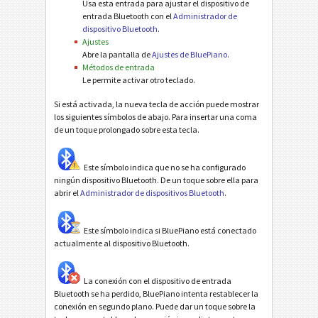
Usa esta entrada para ajustar el dispositivo de
entrada Bluetooth con el
Administrador de
dispositivo Bluetooth
.
Ajustes
Abre la pantalla de
Ajustes de BluePiano
.
Métodos de entrada
Le permite activar otro teclado.
Si está activada, la nueva tecla de acción puede mostrar
los siguientes símbolos de abajo. Para insertar una coma
de un toque prolongado sobre esta tecla.
Este símbolo indica que no se ha configurado
ningún dispositivo Bluetooth. De un toque sobre ella para
abrir el
Administrador de dispositivos Bluetooth
.
Este símbolo indica si BluePiano está conectado
actualmente al dispositivo Bluetooth.
La conexión con el dispositivo de entrada
Bluetooth se ha perdido, BluePiano intenta restablecer la
conexión en segundo plano. Puede dar un toque sobre la