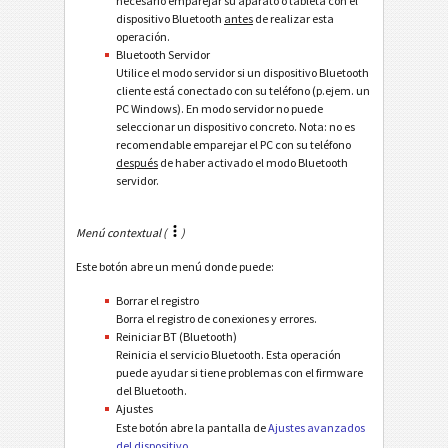
necesario emparejar su aparato o tableta con el
dispositivo Bluetooth
antes
de realizar esta
operación.
Bluetooth Servidor
Utilice el modo servidor si un dispositivo Bluetooth
cliente está conectado con su teléfono (p.ejem. un
PC Windows). En modo servidor no puede
seleccionar un dispositivo concreto. Nota: no es
recomendable emparejar el PC con su teléfono
después
de haber activado el modo Bluetooth
servidor.
Menú contextual (
)
Este botón abre un menú donde puede:
Borrar el registro
Borra el registro de conexiones y errores.
Reiniciar BT (Bluetooth)
Reinicia el servicio Bluetooth. Esta operación
puede ayudar si tiene problemas con el firmware
del Bluetooth.
Ajustes
Este botón abre la pantalla de
Ajustes avanzados
del dispositivo
.