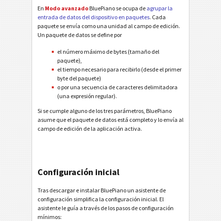
En
Modo avanzado
BluePiano se ocupa de
agrupar la
entrada de datos del dispositivo en paquetes
. Cada
paquete se envía como una unidad al campo de edición.
Un paquete de datos se define por
el número máximo de bytes (tamaño del
paquete),
el tiempo necesario para recibirlo (desde el primer
byte del paquete)
o por una secuencia de caracteres delimitadora
(una expresión regular).
Si se cumple alguno de los tres parámetros, BluePiano
asume que el paquete de datos está completo y lo envía al
campo de edición de la aplicación activa.
Configuración inicial
Tras descargar e instalar BluePiano un asistente de
configuración simplifica la configuración inicial. El
asistente le guía a través de los pasos de configuración
mínimos: