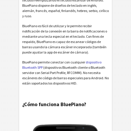
teclado reemplazando el teclado estándar de Android.
BluePiano dispone de diseños de teclado en inglés,
alemán, francés, español, finlandés, hebreo, serbio, cirílico
y ruso.
BluePiano es fácil de utilizar y le permite recibir
notificación de la conexión en la barra de notificaciones o
mediante una tecla especial en el teclado. Con fines de
respaldo, BluePiano es capaz de escanear códigos de
barras usando la cámara escáner incorporada (también
puede ajustar la app de escáner de cámara).
BluePiano permite conectar con cualquier
dispositivo
Bluetooth SPP
(dispositivos Bluetooth cliente o Bluetooth
servidor con Serial Port Profile, RFCOMM). No necesita
escáneres de código de barras especiales para Android. No
están soportados los dispositivos HID.
¿Cómo funciona BluePiano?