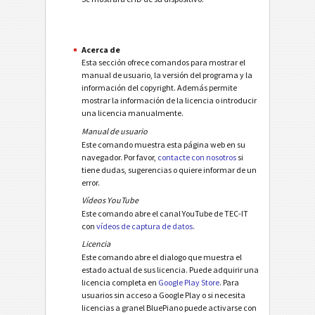
Acerca de
Esta sección ofrece comandos para mostrar el
manual de usuario, la versión del programa y la
información del copyright. Además permite
mostrar la información de la licencia o introducir
una licencia manualmente.
Manual de usuario
Este comando muestra esta página web en su
navegador. Por favor,
contacte con nosotros
si
tiene dudas, sugerencias o quiere informar de un
error.
Vídeos YouTube
Este comando abre el canal YouTube de TEC-IT
con
vídeos de captura de datos
.
Licencia
Este comando abre el dialogo que muestra el
estado actual de sus licencia. Puede adquirir una
licencia completa en
Google Play Store
. Para
usuarios sin acceso a Google Play o si necesita
licencias a granel BluePiano puede activarse con