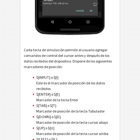
Cada tecla de simulación permite al usuario agregar
comandos de control del cursor antes y después de los
datos recibidos del dispositivo. Dispone de los siguientes
marcadores de posición:
${INPUT} o ${I}
Este es el marcador de posición de los datos
recibidos
${ENTER} o ${E}
Marcador de la tecla Enter
${TAB} o ${T}
Marcador de posición de la tecla Tabulador
${DOWN} o ${D}
Marcador de posición de la tecla cursor abajo
${UP} o ${U}
Marcador de posición de la tecla cursor arriba
${LEFT} o ${L}