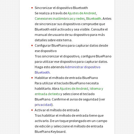
Sincronizar el dispositivo Bluetooth
Se realiza a través de
Ajustes de Android
,
Conexiones inalámbricas y redes
,
Bluetooth
. Antes
de sincronizar sus dispositivos compruebe que
Bluetooth esté activado y sea visible. Consulte el
manual de usuario de su dispositivo para más
detalles sobre este tema.
Configurar BluePiano para capturar datos desde
ese dispositivo
Tras sincronizar el dispositivo, configure BluePiano
para utilizar ese dispositivo para capturar datos.
Haga esto abriendo
Administrar dispositivo
Bluetooth
.
Habilitar el método de entrada BluePiano
Para utilizar el teclado BluePiano necesita
habilitarlo. Abra
Ajustes de Android
,
Idioma y
entrada de texto
y seleccione el teclado
BluePiano. Confirme el aviso de seguridad (ver
privacidad
).
Activar el método de entrada
Tras habilitar el método de entrada tiene que
activarlo. De un toque prolongado en un campo
de edición y seleccione el método de entrada
BluePiano Keyboard.