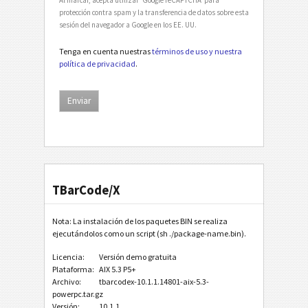
protección contra spam y la transferencia de datos sobre esta
sesión del navegador a Google en los EE. UU.
Tenga en cuenta nuestras
términos de uso y nuestra
política de privacidad
.
TBarCode/X
Nota: La instalación de los paquetes BIN se realiza
ejecutándolos como un script (sh ./package-name.bin).
Licencia:
Versión demo gratuita
Plataforma:
AIX 5.3 P5+
Archivo:
tbarcodex-10.1.1.14801-aix-5.3-
powerpc.tar.gz
Versión:
10.1.1