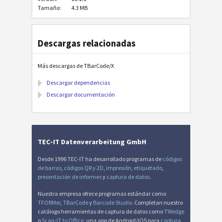
Tamaño:
4.3 MB
Descargas relacionadas
Más descargas de TBarCode/X
Descargar dependencias
Descargar documentación
TEC-IT Datenverarbeitung GmbH
Desde 1996 TEC-IT ha desarrollado programas de
códigos
de barras
,
códigos QR y 2D
,
impresión
,
etiquetado
,
presentación de informes
y
captura de datos
.
Nuestra empresa ofrece programas estándar como
TFORMer
,
TBarCode
y
Barcode Studio
. Completan nuestro
catálogo herramientas de captura de datos como
TWedge
o
Scan-IT to Office
, una app de Android/iOS para
captura