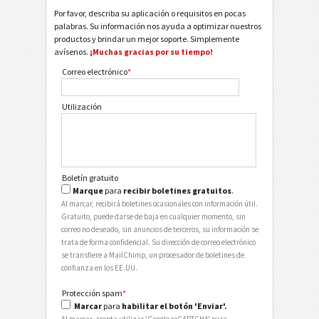
Por favor, describa su aplicación o requisitos en pocas
palabras. Su información nos ayuda a optimizar nuestros
productos y brindar un mejor soporte. Simplemente
avísenos.
¡Muchas gracias por su tiempo!
Correo electrónico
*
Utilización
Boletín gratuito
Marque
para
recibir boletines gratuitos
.
Al marcar, recibirá boletines ocasionales con información útil.
Gratuito, puede darse de baja en cualquier momento, sin
correo no deseado, sin anuncios de terceros, su información se
trata de forma confidencial. Su dirección de correo electrónico
se transfiere a MailChimp, un procesador de boletines de
confianza en los EE.UU.
Protección spam
*
Marcar
para
habilitar el botón 'Enviar'.
Al marcar, acepta utilizar 'Google reCAPTCHA' para