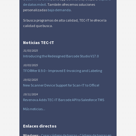
de datos móvil
. También ofrecemos soluciones
personalizadas
bajo demanda
.
Si busca programas de alta calidad, TEC-IT le ofrece la
calidad que busca.
Noticias TEC-IT
31/03/2025
Introducing the Redesigned Barcode Studio V17.0
10/03/2025
TFORMer 8.9.0 – Improved E-Invoicing and Labeling
19/02/2025
New Scanner Device Support for Scan-IT to Office!
19/11/2024
Revenova Adds TEC-IT Barcode API to Salesforce TMS
Más noticias...
Enlaces directos
Windows
-
Crear códigos de barras
-
Códigos de barras en