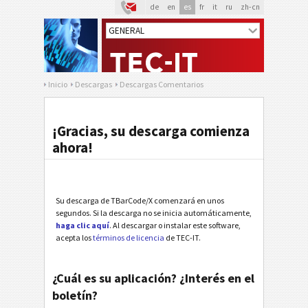
de
en
es
fr
it
ru
zh-cn
Inicio
Descargas
Descargas Comentarios
¡Gracias, su descarga comienza
ahora!
Su descarga de TBarCode/X comenzará en unos
segundos. Si la descarga no se inicia automáticamente,
haga clic aquí
. Al descargar o instalar este software,
acepta los
términos de licencia
de TEC-IT.
¿Cuál es su aplicación? ¿Interés en el
boletín?