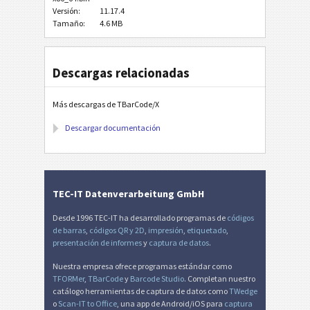
Versión:
11.17.4
Tamaño:
4.6 MB
Descargas relacionadas
Más descargas de TBarCode/X
Descargar documentación
TEC-IT Datenverarbeitung GmbH
Desde 1996 TEC-IT ha desarrollado programas de
códigos
de barras
,
códigos QR y 2D
,
impresión
,
etiquetado
,
presentación de informes
y
captura de datos
.
Nuestra empresa ofrece programas estándar como
TFORMer
,
TBarCode
y
Barcode Studio
. Completan nuestro
catálogo herramientas de captura de datos como
TWedge
o
Scan-IT to Office
, una app de Android/iOS para
captura