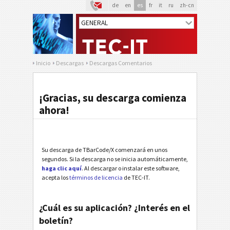
de
en
es
fr
it
ru
zh-cn
Inicio
Descargas
Descargas Comentarios
¡Gracias, su descarga comienza
ahora!
Su descarga de TBarCode/X comenzará en unos
segundos. Si la descarga no se inicia automáticamente,
haga clic aquí
. Al descargar o instalar este software,
acepta los
términos de licencia
de TEC-IT.
¿Cuál es su aplicación? ¿Interés en el
boletín?