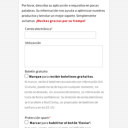
Por favor, describa su aplicación o requisitos en pocas
palabras. Su información nos ayuda a optimizar nuestros
productos y brindar un mejor soporte. Simplemente
avísenos.
¡Muchas gracias por su tiempo!
Correo electrónico
*
Utilización
Boletín gratuito
Marque
para
recibir boletines gratuitos
.
Al marcar, recibirá boletines ocasionales con información útil.
Gratuito, puede darse de baja en cualquier momento, sin
correo no deseado, sin anuncios de terceros, su información se
trata de forma confidencial. Su dirección de correo electrónico
se transfiere a MailChimp, un procesador de boletines de
confianza en los EE.UU.
Protección spam
*
Marcar
para
habilitar el botón 'Enviar'.
Al marcar, acepta utilizar 'Google reCAPTCHA' para