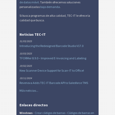
de datos móvil
. También ofrecemos soluciones
personalizadas
bajo demanda
.
Si busca programas de alta calidad, TEC-IT le ofrece la
calidad que busca.
Noticias TEC-IT
31/03/2025
Introducing the Redesigned Barcode Studio V17.0
10/03/2025
TFORMer 8.9.0 – Improved E-Invoicing and Labeling
19/02/2025
New Scanner Device Support for Scan-IT to Office!
19/11/2024
Revenova Adds TEC-IT Barcode API to Salesforce TMS
Más noticias...
Enlaces directos
Windows
-
Crear códigos de barras
-
Códigos de barras en