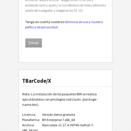
protección contra spam y la transferencia de datos sobre esta
sesión del navegador a Google en los EE. UU.
Tenga en cuenta nuestras
términos de uso y nuestra
política de privacidad
.
TBarCode/X
Nota: La instalación de los paquetes BIN se realiza
ejecutándolos con privilegios root (sudo ./package-
name.bin).
Licencia:
Versión demo gratuita
Plataforma:
RH Enterprise 7 x86_64
Archivo:
tbarcodex-11.17.4-30740-redhat-7-
x86_64.bin