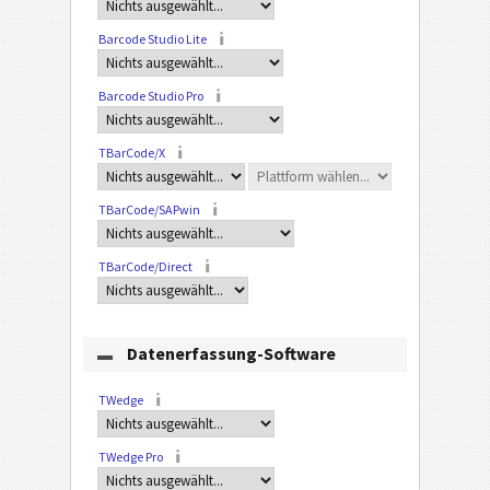
Barcode Studio Lite
Barcode Studio Pro
TBarCode/X
TBarCode/SAPwin
TBarCode/Direct
Datenerfassung-Software
TWedge
TWedge Pro