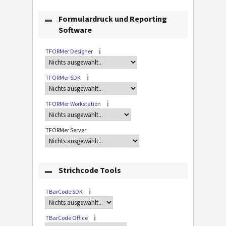
Formulardruck und Reporting
Software
TFORMer Designer
TFORMer SDK
TFORMer Workstation
TFORMer Server
Strichcode Tools
TBarCode SDK
TBarCode Office