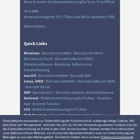
Neue Scanner-Geräteunterstützung für Scan-IT to Office!
19.11.2024
Revenova integriert TEC-IT Barcode-API in Salesforce-TMS
Weitere News...
Quick Links
Windows
-
Barcodes erstellen
-
Barcodes für Word
-
Barcodes für Excel
-
Barcode Software (SDK)
-
Etikettensoftware
-
Reporting
-
Software zur
Datenerfassung
macOS
-
Barcodes erstellen
-
Barcode SDK
Linux, UNIX
-
Barcodes erstellen
-
Barcode Software (SDK)
-
Barcode Server
SAP
-
Barcode DLL
-
Barcodes erstellen ohne Middleware
Android
-
Mobile Datenerfassung für PC/Mac
-
Inventur-
App
-
Scanner Tastatur
iOS
-
Mobile Datenerfassung für PC/Mac
Web Services
-
Online Etiketten drucken
-
Online
Barcode Generator
-
Online QR-Code Generator
Diese Website verwendet zur Sicher­stellung der Funk­tionalität unbedingt nötige Cookies. Mit
dem Klick auf “Akzeptieren” erklären Sie sich (a) mit der Verwendung weiterer Cookies und (b)
der Daten­übermittlung an Dritte in den USA, einverstanden. Hierbei werden Ihre Information
zum Gebrauch dieser Website, zur Analyse des Besucher­verkehrs und zur Unter­stützung von
Beiträgen in sozialen Medien geteilt. Die Details finden Sie in unserer
Datenschutzerklärung
© TEC-IT Datenverarbeitung GmbH, Austria