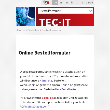
de
en
es
fr
it
ru
zh-cn
Home
Bestellen
Bestellformular
Online Bestellformular
Dieses Bestellformular richtet sich ausschließlich an
gewerbliche Verbraucher (B2B). Privatabnehmer bitten
wir über unsere
Händler
zu bestellen.
Wenn Sie ein Angebot mit einem Online-Angebotscode
haben, verwenden Sie bitte
diese Bestellseite
.
Ihr Browser muss
Cookies
akzeptieren und Javascript
unterstützen. Wir akzeptieren Ihren Auftrag auch als
PDF (
sales@tec-it.com
).