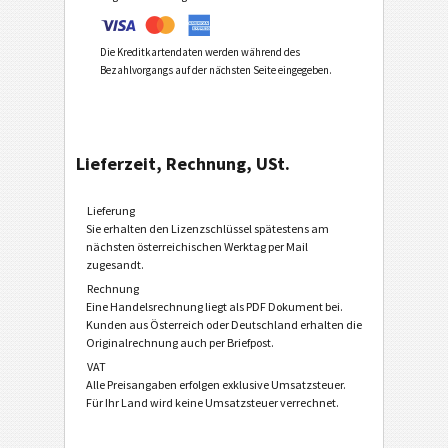
Die Kreditkartendaten werden während des
Bezahlvorgangs auf der nächsten Seite eingegeben.
Lieferzeit, Rechnung, USt.
Lieferung
Sie erhalten den Lizenzschlüssel spätestens am
nächsten österreichischen Werktag per Mail
zugesandt.
Rechnung
Eine Handelsrechnung liegt als PDF Dokument bei.
Kunden aus Österreich oder Deutschland erhalten die
Originalrechnung auch per Briefpost.
VAT
Alle Preisangaben erfolgen exklusive Umsatzsteuer.
Für Ihr Land wird keine Umsatzsteuer verrechnet.