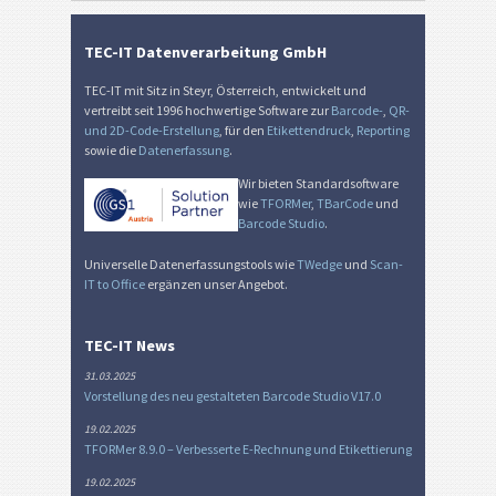
TEC-IT Datenverarbeitung GmbH
TEC-IT mit Sitz in Steyr, Österreich, entwickelt und
vertreibt seit 1996 hochwertige Software zur
Barcode-
,
QR-
und 2D-Code-Erstellung
, für den
Etikettendruck
,
Reporting
sowie die
Datenerfassung
.
Wir bieten Standardsoftware
wie
TFORMer
,
TBarCode
und
Barcode Studio
.
Universelle Datenerfassungstools wie
TWedge
und
Scan-
IT to Office
ergänzen unser Angebot.
TEC-IT News
31.03.2025
Vorstellung des neu gestalteten Barcode Studio V17.0
19.02.2025
TFORMer 8.9.0 – Verbesserte E-Rechnung und Etikettierung
19.02.2025