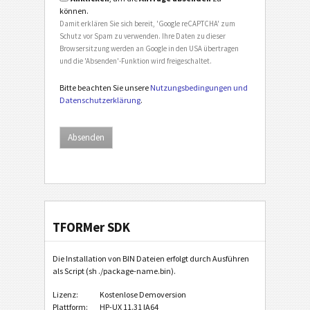
können.
Damit erklären Sie sich bereit, 'Google reCAPTCHA' zum
Schutz vor Spam zu verwenden. Ihre Daten zu dieser
Browsersitzung werden an Google in den USA übertragen
und die 'Absenden'-Funktion wird freigeschaltet.
Bitte beachten Sie unsere
Nutzungsbedingungen und
Datenschutzerklärung
.
TFORMer SDK
Die Installation von BIN Dateien erfolgt durch Ausführen
als Script (sh ./package-name.bin).
Lizenz:
Kostenlose Demoversion
Plattform:
HP-UX 11.31 IA64