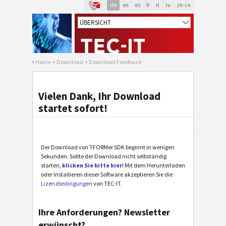
de
en
es
fr
it
ru
zh-cn
Home
Download
Download Feedback
Vielen Dank, Ihr Download
startet sofort!
Der Download von TFORMer SDK beginnt in wenigen
Sekunden. Sollte der Download nicht selbständig
starten,
klicken Sie bitte hier
! Mit dem Herunterladen
oder Installieren dieser Software akzeptieren Sie die
Lizenzbedingungen
von TEC-IT.
Ihre Anforderungen? Newsletter
erwünscht?