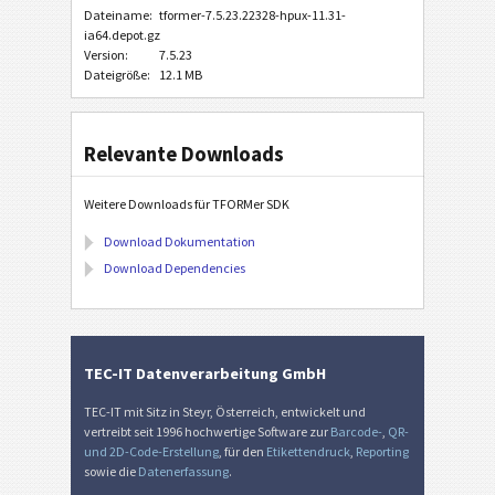
Dateiname:
tformer-7.5.23.22328-hpux-11.31-
ia64.depot.gz
Version:
7.5.23
Dateigröße:
12.1 MB
Relevante Downloads
Weitere Downloads für TFORMer SDK
Download Dokumentation
Download Dependencies
TEC-IT Datenverarbeitung GmbH
TEC-IT mit Sitz in Steyr, Österreich, entwickelt und
vertreibt seit 1996 hochwertige Software zur
Barcode-
,
QR-
und 2D-Code-Erstellung
, für den
Etikettendruck
,
Reporting
sowie die
Datenerfassung
.