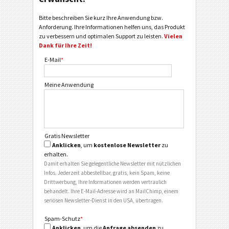
Bitte beschreiben Sie kurz Ihre Anwendung bzw.
Anforderung. Ihre Informationen helfen uns, das Produkt
zu verbessern und optimalen Support zu leisten.
Vielen
Dank für Ihre Zeit!
E-Mail
*
Meine Anwendung
Gratis Newsletter
Anklicken
, um
kostenlose Newsletter
zu
erhalten.
Damit erhalten Sie gelegentliche Newsletter mit nützlichen
Infos. Jederzeit abbestellbar, gratis, kein Spam, keine
Drittwerbung, Ihre Informationen werden vertraulich
behandelt. Ihre E-Mail-Adresse wird an MailChimp, einem
seriösen Newsletter-Dienst in den USA, übertragen.
Spam-Schutz
*
Anklicken
, um die
Anfrage absenden
zu