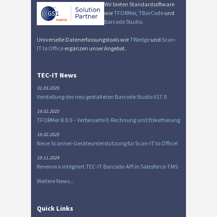
Wir bieten Standardsoftware
wie
TFORMer
,
TBarCode
und
Barcode Studio
.
Universelle Datenerfassungstools wie
TWedge
und
Scan-
IT to Office
ergänzen unser Angebot.
TEC-IT News
31.03.2025
Vorstellung des neu gestalteten Barcode Studio V17.0
19.02.2025
TFORMer 8.9.0 – Verbesserte E-Rechnung und Etikettierung
19.02.2025
Neue Scanner-Geräteunterstützung für Scan-IT to Office!
19.11.2024
Revenova integriert TEC-IT Barcode-API in Salesforce-TMS
Weitere News...
Quick Links