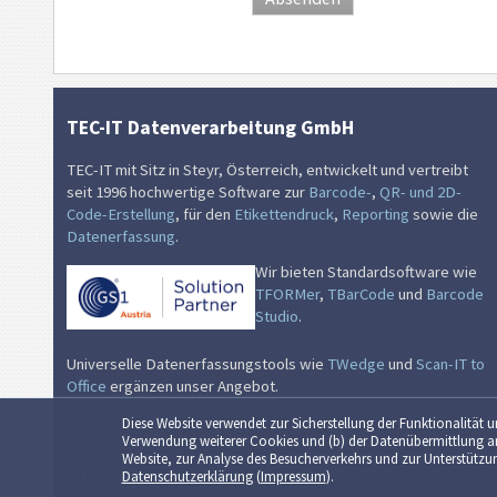
TEC-IT Datenverarbeitung GmbH
TEC-IT mit Sitz in Steyr, Österreich, entwickelt und vertreibt
seit 1996 hochwertige Software zur
Barcode-
,
QR- und 2D-
Code-Erstellung
, für den
Etikettendruck
,
Reporting
sowie die
Datenerfassung
.
Wir bieten Standardsoftware wie
TFORMer
,
TBarCode
und
Barcode
Studio
.
Universelle Datenerfassungstools wie
TWedge
und
Scan-IT to
Office
ergänzen unser Angebot.
Diese Website verwendet zur Sicher­stellung der Funk­tionalität 
Verwendung weiterer Cookies und (b) der Daten­übermittlung an
Website, zur Analyse des Besucher­verkehrs und zur Unter­stützun
Datenschutzerklärung
(
Impressum
).
© TEC-IT Datenverarbeitung GmbH, Austria