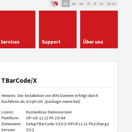
de
en
es
fr
it
ru
zh-cn
Services
Support
Über uns
TBarCode/X
Hinweis: Die Installation von BIN Dateien erfolgt durch
Ausführen als Script (sh ./package-name.bin).
Lizenz:
Kostenlose Demoversion
Plattform:
HP-UX 11.11 PA 2.0-64
Dateiname:
SetupTBarCode-V2.0.2-HPUX11.11-PA2.0.tar.gz
Version:
2.0.2