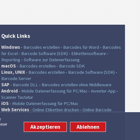
Quick Links
Windows
-
Barcodes erstellen
-
Barcodes für Word
-
Barcodes
für Excel
-
Barcode Software (SDK)
-
Etikettensoftware
-
Reporting
-
Software zur Datenerfassung
macOS
-
Barcodes erstellen
-
Barcode SDK
Linux, UNIX
-
Barcodes erstellen
-
Barcode Software (SDK)
-
Barcode Server
SAP
-
Barcode DLL
-
Barcodes erstellen ohne Middleware
Android
-
Mobile Datenerfassung für PC/Mac
-
Inventur-App
-
Scanner Tastatur
iOS
-
Mobile Datenerfassung für PC/Mac
Web Services
-
Online Etiketten drucken
-
Online Barcode
Generator
-
Online QR-Code Generator
r
ieser
Akzeptieren
Ablehnen
Site Map
|
Impressum
|
Nutzungsbedingungen
|
Kontakt