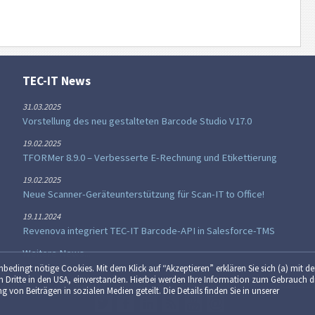
TEC-IT News
31.03.2025
Vorstellung des neu gestalteten Barcode Studio V17.0
19.02.2025
TFORMer 8.9.0 – Verbesserte E-Rechnung und Etikettierung
19.02.2025
Neue Scanner-Geräteunterstützung für Scan-IT to Office!
19.11.2024
Revenova integriert TEC-IT Barcode-API in Salesforce-TMS
Weitere News...
unbedingt nötige Cookies. Mit dem Klick auf “Akzeptieren” erklären Sie sich (a) mit de
 Dritte in den USA, einverstanden. Hierbei werden Ihre Information zum Gebrauch d
g von Beiträgen in sozialen Medien geteilt. Die Details finden Sie in unserer