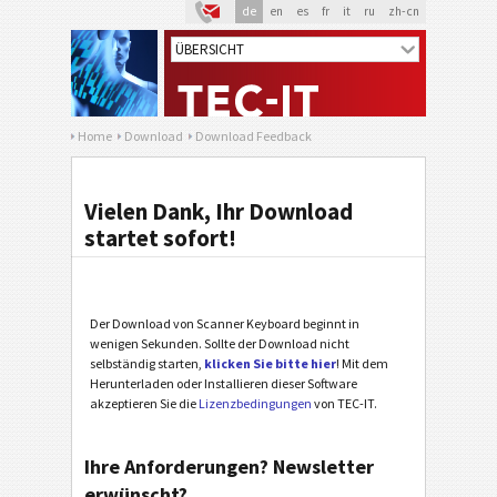
de
en
es
fr
it
ru
zh-cn
Home
Download
Download Feedback
Vielen Dank, Ihr Download
startet sofort!
Der Download von Scanner Keyboard beginnt in
wenigen Sekunden. Sollte der Download nicht
selbständig starten,
klicken Sie bitte hier
! Mit dem
Herunterladen oder Installieren dieser Software
akzeptieren Sie die
Lizenzbedingungen
von TEC-IT.
Ihre Anforderungen? Newsletter
erwünscht?