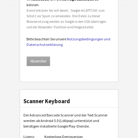
können.
Damit erklären Sie sich bereit, 'Google reCAPTCHA' zum
Schutz vor Spam zu verwenden. Ihre Daten zu dieser
Browsersitzung werden an Google in den USA übertragen
und die 'Absenden'-Funktion wird freigeschaltet.
Bitte beachten Sie unsere
Nutzungsbedingungen und
Datenschutzerklärung
.
Scanner Keyboard
Der Advanced Barcode Scanner und der Text Scanner
werden ab Android 5.0 (Lollipop) unterstützt und
benötigen installierte Google Play-Dienste.
Lizenz:
Kostenlose Demoversion