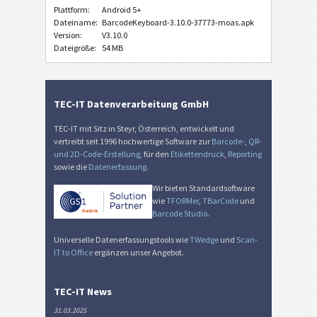
Plattform:
Android 5+
Dateiname:
BarcodeKeyboard-3.10.0-37773-moas.apk
Version:
V3.10.0
Dateigröße:
54 MB
TEC-IT Datenverarbeitung GmbH
TEC-IT mit Sitz in Steyr, Österreich, entwickelt und
vertreibt seit 1996 hochwertige Software zur
Barcode-
,
QR-
und 2D-Code-Erstellung
, für den
Etikettendruck
,
Reporting
sowie die
Datenerfassung
.
Wir bieten Standardsoftware
wie
TFORMer
,
TBarCode
und
Barcode Studio
.
Universelle Datenerfassungstools wie
TWedge
und
Scan-
IT to Office
ergänzen unser Angebot.
TEC-IT News
31.03.2025