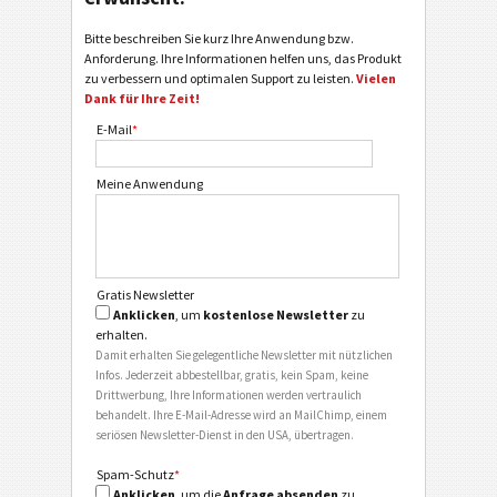
Bitte beschreiben Sie kurz Ihre Anwendung bzw.
Anforderung. Ihre Informationen helfen uns, das Produkt
zu verbessern und optimalen Support zu leisten.
Vielen
Dank für Ihre Zeit!
E-Mail
*
Meine Anwendung
Gratis Newsletter
Anklicken
, um
kostenlose Newsletter
zu
erhalten.
Damit erhalten Sie gelegentliche Newsletter mit nützlichen
Infos. Jederzeit abbestellbar, gratis, kein Spam, keine
Drittwerbung, Ihre Informationen werden vertraulich
behandelt. Ihre E-Mail-Adresse wird an MailChimp, einem
seriösen Newsletter-Dienst in den USA, übertragen.
Spam-Schutz
*
Anklicken
, um die
Anfrage absenden
zu