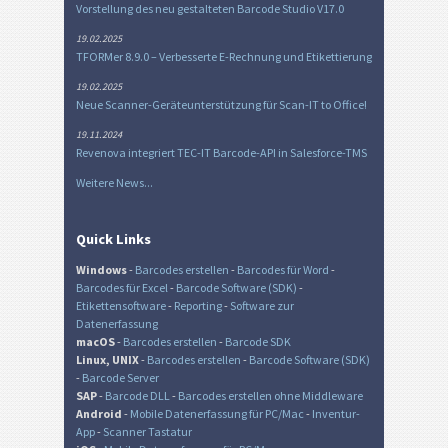
Vorstellung des neu gestalteten Barcode Studio V17.0
19.02.2025
TFORMer 8.9.0 – Verbesserte E-Rechnung und Etikettierung
19.02.2025
Neue Scanner-Geräteunterstützung für Scan-IT to Office!
19.11.2024
Revenova integriert TEC-IT Barcode-API in Salesforce-TMS
Weitere News...
Quick Links
Windows
-
Barcodes erstellen
-
Barcodes für Word
-
Barcodes für Excel
-
Barcode Software (SDK)
-
Etikettensoftware
-
Reporting
-
Software zur
Datenerfassung
macOS
-
Barcodes erstellen
-
Barcode SDK
Linux, UNIX
-
Barcodes erstellen
-
Barcode Software (SDK)
-
Barcode Server
SAP
-
Barcode DLL
-
Barcodes erstellen ohne Middleware
Android
-
Mobile Datenerfassung für PC/Mac
-
Inventur-
App
-
Scanner Tastatur