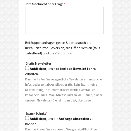
Ihre Nachricht oder Frage
*
Bei Supportanfragen geben Sie bitte auch die
installierte Produktversion, die Office-Version (falls
zutreffend) und die Plattform an.
Gratis Newsletter
Anklicken
, um
kostenlose Newsletter
zu
erhalten.
Damit erhalten Sie gelegentliche Newsletter mit nützlichen
Infos. Jederzeit abbestellbar, gratis, kein Spam, keine
Drittwerbung, Ihre Informationen werden vertraulich
behandelt. Ihre E-Mail-Adresse wird an MailChimp, einem
seriösen Newsletter-Dienst in den USA, übertragen.
Spam-Schutz
*
Anklicken
, um die
Anfrage absenden
zu
können.
Damit erklären Sie sich bereit, 'Google reCAPTCHA' zum