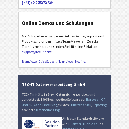
[+43] (0)7252 72 720
Online Demos und Schulungen
Auf Anfrage bieten wir gerne Online-Demos, Support und
Produktschulungen mittels TeamViewer an. Zwecks
Terminvereinbarung senden Sie bitte eine E-Mail an
support@tec-it.com
!
TeamViewer QuickSupport
|
TeamViewer Meeting
TEC-IT Datenverarbeitung GmbH
TEC-IT mit Sitz in Steyr, Österreich, entwickelt und
vertreibt seit 1996 hochwertige Software zur
Barcode-
,
QR-
und 2D-Code-Erstellung
, für den
Etikettendruck
,
Reporting
sowie die
Datenerfassung
.
Wir bieten Standardsoftware
wie
TFORMer
,
TBarCode
und
Barcode Studio
.