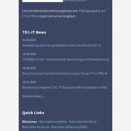
Universelle Datenerfassungstools wie
TWedge
und
Scan-
IT to Office
ergänzen unser Angebot.
TEC-IT News
31.03.2025
Vorstellung des neu gestalteten Barcode Studio V17.0
19.02.2025
TFORMer 8.9.0 – Verbesserte E-Rechnung und Etikettierung
19.02.2025
Neue Scanner-Geräteunterstützung für Scan-IT to Office!
19.11.2024
Revenova integriert TEC-IT Barcode-API in Salesforce-TMS
Weitere News...
Quick Links
Windows
-
Barcodes erstellen
-
Barcodes für Word
-
Barcodes für Excel
-
Barcode Software (SDK)
-