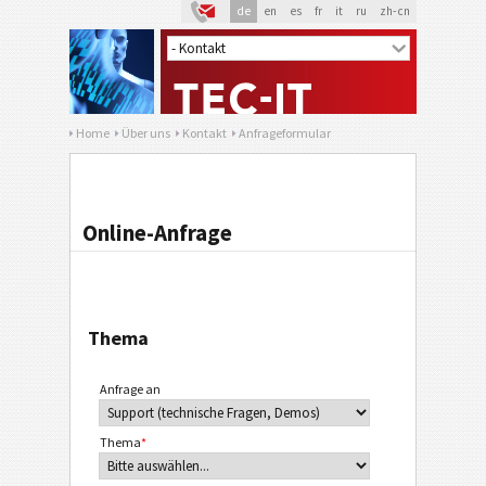
de
en
es
fr
it
ru
zh-cn
Home
Über uns
Kontakt
Anfrageformular
Online-Anfrage
Thema
Anfrage an
Thema
*